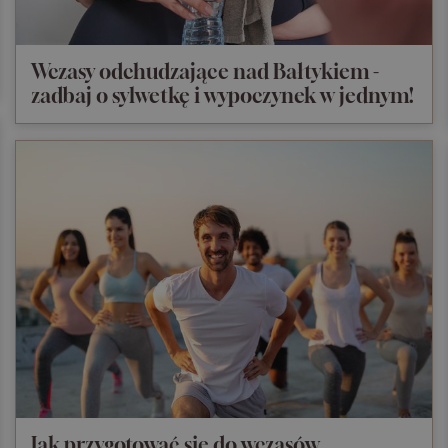
Wczasy odchudzające nad Bałtykiem -
zadbaj o sylwetkę i wypoczynek w jednym!
Jak przygotować się do wczasów