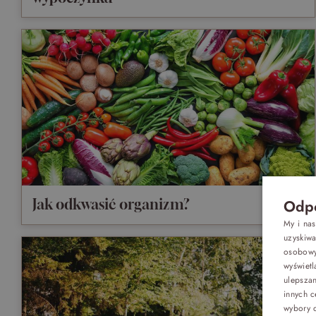
Jak odkwasić organizm?
Odpo
My i na
uzyskiw
osobowyc
wyświetl
Oferty
ulepsza
innych c
wybory d