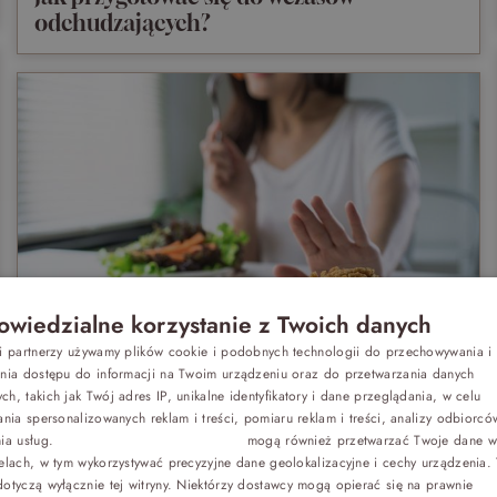
odchudzających?
wiedzialne korzystanie z Twoich danych
Z dziećmi
si partnerzy używamy plików cookie i podobnych technologii do przechowywania i
Jak nie przytyć na wakacjach?
P
ania dostępu do informacji na Twoim urządzeniu oraz do przetwarzania danych
h, takich jak Twój adres IP, unikalne identyfikatory i dane przeglądania, w celu
E
Biznes
ania spersonalizowanych reklam i treści, pomiaru reklam i treści, analizy odbiorcó
nia usług.
Dostawcy stron trzecich (1881)
mogą również przetwarzać Twoje dane w 
G
elach, w tym wykorzystywać precyzyjne dane geolokalizacyjne i cechy urządzenia.
Odchudzanie
C
otyczą wyłącznie tej witryny. Niektórzy dostawcy mogą opierać się na prawnie