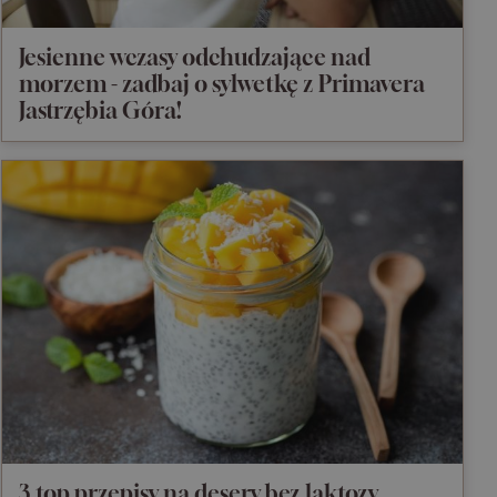
Jesienne wczasy odchudzające nad
morzem - zadbaj o sylwetkę z Primavera
Jastrzębia Góra!
3 top przepisy na desery bez laktozy