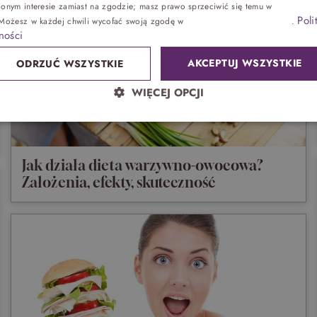
ionym interesie zamiast na zgodzie; masz prawo sprzeciwić się temu w
Ustawienia
Poli
 Możesz w każdej chwili wycofać swoją zgodę w
Ustawieniach plików cookie
.
Zdrowie
ności
AKCEPTUJ WSZYSTKIE
ODRZUĆ WSZYSTKIE
Sand SPA
WIĘCEJ OPCJI
Lokalnie
atrakcje bez noclegu, przyjęcia
Jak działa dieta warzywno-owocowa?
Park wodny
Założenia, efekty, skuteczność