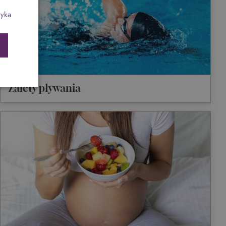
ch
Program odchudzający SPA Deluxe
tyka
Sylwester w klimacie Moulin Rouge - pobyt z
balem - FIRST MINUTE
SPA dla przyjaciółek
Zalety pływania
PIESKI MILE WIDZIANE
PET FRIENDLY