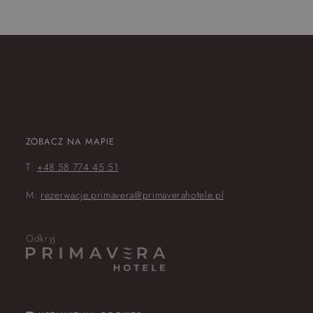
ZOBACZ NA MAPIE
T:
+48 58 774 45 51
M:
rezerwacje.primavera@primaverahotele.pl
Odkryj