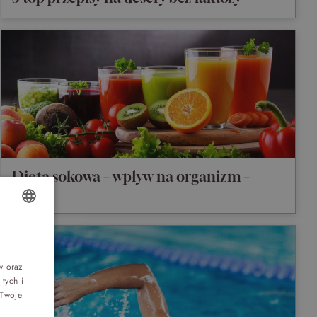
Dieta sokowa – wpływ na organizm –
efekty
Top 5 bestsellers
OLISH
WAKACJE nad morzem - Wyspa Skarbów -
Pełne atrakcji Lato 2026
NGLISH
w oraz
tych i
ERMAN
Program odchudzający Start
 Twoje
ZECH