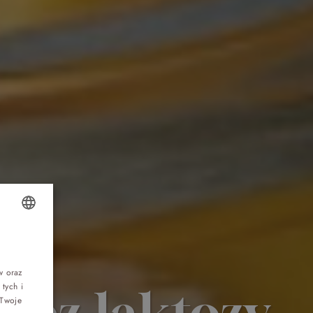
Top 5 bestsellers
OLISH
WAKACJE nad morzem - Wyspa Skarbów -
Pełne atrakcji Lato 2026
NGLISH
w oraz
tych i
 bez laktozy
ERMAN
Program odchudzający Start
 Twoje
ZECH