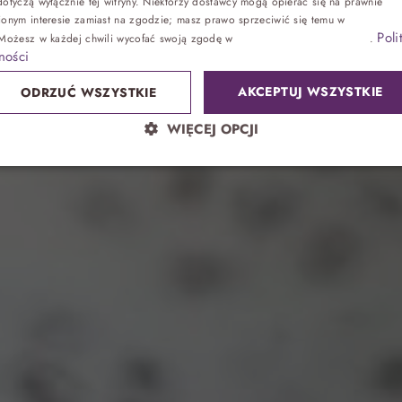
otyczą wyłącznie tej witryny. Niektórzy dostawcy mogą opierać się na prawnie
ionym interesie zamiast na zgodzie; masz prawo sprzeciwić się temu w
Ustawienia
Poli
 Możesz w każdej chwili wycofać swoją zgodę w
Ustawieniach plików cookie
.
Zdrowie
ności
AKCEPTUJ WSZYSTKIE
ODRZUĆ WSZYSTKIE
Sand SPA
WIĘCEJ OPCJI
Lokalnie
atrakcje bez noclegu, przyjęcia
Park wodny