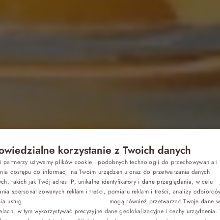
wiedzialne korzystanie z Twoich danych
Z dziećmi
si partnerzy używamy plików cookie i podobnych technologii do przechowywania i
P
ania dostępu do informacji na Twoim urządzeniu oraz do przetwarzania danych
h, takich jak Twój adres IP, unikalne identyfikatory i dane przeglądania, w celu
E
Biznes
ania spersonalizowanych reklam i treści, pomiaru reklam i treści, analizy odbiorcó
nia usług.
Dostawcy stron trzecich (1881)
mogą również przetwarzać Twoje dane w 
isy na desery
G
elach, w tym wykorzystywać precyzyjne dane geolokalizacyjne i cechy urządzenia.
Odchudzanie
C