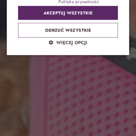
Polityka prywatności
Ustawieniach plików cookie
.
AKCEPTUJ WSZYSTKIE
ODRZUĆ WSZYSTKIE
WIĘCEJ OPCJI