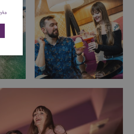
ch
Program odchudzający SPA Deluxe
tyka
Sylwester w klimacie Moulin Rouge - pobyt z
balem - FIRST MINUTE
SPA dla przyjaciółek
PIESKI MILE WIDZIANE
PET FRIENDLY