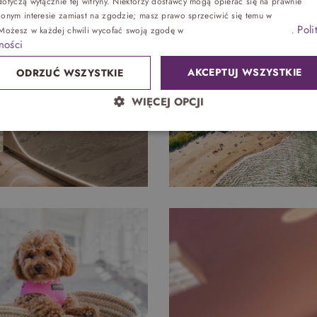
otyczą wyłącznie tej witryny. Niektórzy dostawcy mogą opierać się na prawnie
ionym interesie zamiast na zgodzie; masz prawo sprzeciwić się temu w
Ustawienia
Poli
 Możesz w każdej chwili wycofać swoją zgodę w
Ustawieniach plików cookie
.
Zdrowie
ności
AKCEPTUJ WSZYSTKIE
ODRZUĆ WSZYSTKIE
Sand SPA
WIĘCEJ OPCJI
Lokalnie
atrakcje bez noclegu, przyjęcia
Park wodny