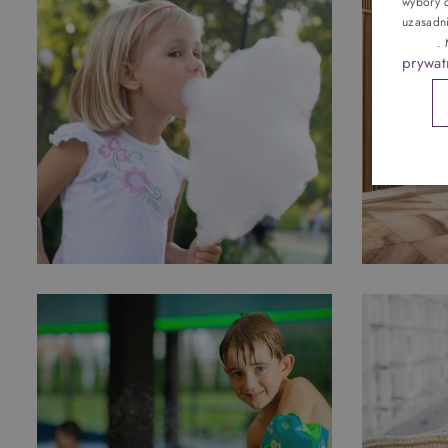
wybory d
Pokoje
uzasadn
reklam
.
prywat
Gastronomia
Atrakcje
Galeria
Kontakt