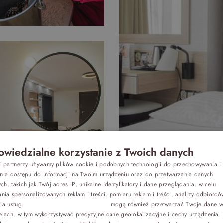
wiedzialne korzystanie z Twoich danych
Z dziećmi
si partnerzy używamy plików cookie i podobnych technologii do przechowywania i
P
ania dostępu do informacji na Twoim urządzeniu oraz do przetwarzania danych
h, takich jak Twój adres IP, unikalne identyfikatory i dane przeglądania, w celu
E
Biznes
ania spersonalizowanych reklam i treści, pomiaru reklam i treści, analizy odbiorcó
nia usług.
Dostawcy stron trzecich (1881)
mogą również przetwarzać Twoje dane w 
G
elach, w tym wykorzystywać precyzyjne dane geolokalizacyjne i cechy urządzenia.
Odchudzanie
C