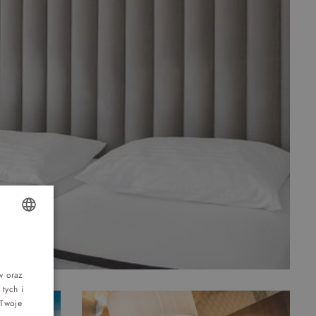
Top 5 bestsellers
OLISH
WAKACJE nad morzem - Wyspa Skarbów -
Pełne atrakcji Lato 2026
NGLISH
w oraz
tych i
ERMAN
Program odchudzający Start
 Twoje
ZECH