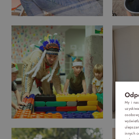
Odpo
My i na
uzyskiw
osobowyc
wyświetl
Oferty
ulepsza
innych c