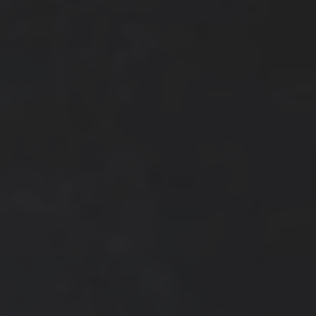
Top 5 bestsellers
WAKACJE nad morzem - Wyspa Skarbów - Pełne
atrakcji Lato 2026
Program odchudzający Start
Program odchudzający SPA Deluxe
Sylwester w klimacie Moulin Rouge - pobyt z balem -
FIRST MINUTE
SPA dla przyjaciółek
PIESKI MILE WIDZIANE
PET FRIENDLY