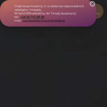
ZAMKNIJ
MENU
HOME
Z dziećmi
Biznes
Odchudzanie
Oferty
Pokoje
Zdrowie
Gastronomia
Sand SPA
Atrakcje
Lokalnie
Galeria
Kontakt
Park wodny