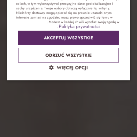
celach, w tym wykorzystywać precyzyjne dane geolokalizacyjne i
cechy urządzenia. Twoje wybory dotyczą wyłącznie tej witryny.
CZECH
Niektórzy dostawcy mogą opierać się na prawnie uzasadnionym
interesie zamiast na zgodzie; masz prawo sprzeciwić się temu w
Ustawieniach reklam
. Możesz w każdej chwili wycofać swoją zgodę w
Polityka prywatności
Ustawieniach plików cookie
.
AKCEPTUJ WSZYSTKIE
ODRZUĆ WSZYSTKIE
WIĘCEJ OPCJI