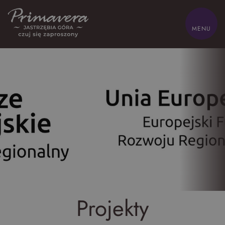
ZAMKNIJ
MENU
HOME
Z dziećmi
Biznes
Odchudzanie
Oferty
Pokoje
Zdrowie
Gastronomia
Sand SPA
Atrakcje
Lokalnie
Galeria
Kontakt
Projekty
Park wodny