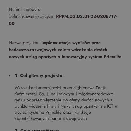
Numer umowy o
Top 5 bestsellers
dofinansowanie/decyzji:
RPPM.02.02.01-22-0208/17-
WAKACJE nad morzem - Wyspa Skarbów - Pełne
00
atrakcji Lato 2026
Program odchudzający Start
Nazwa projektu:
Implementacja wyników prac
Program odchudzający SPA Deluxe
badawczo-rozwojowych celem wdrożenia dwóch
nowych usług opartych o innowacyjny system Primalife
Sylwester w klimacie Moulin Rouge - pobyt z balem -
FIRST MINUTE
1. Cel główny projektu:
SPA dla przyjaciółek
Wzrost konkurencyjności przedsiębiorstwa Drejk
PIESKI MILE WIDZIANE
PET FRIENDLY
Kaźmierczak Sp. J. na krajowym i międzynarodowym
rynku poprzez włączenie do oferty dwóch nowych z
punktu widzenia firmy i rynku usług opartych na ICT w
postaci systemu Primalife oraz likwidację
zidentyfikowanych barier rozwojowych
2. Cele szczegółowe: