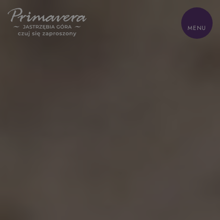
ZAMKNIJ
MENU
HOME
Z dziećmi
Biznes
Odchudzanie
Oferty
Pokoje
Zdrowie
Gastronomia
Sand SPA
Atrakcje
Lokalnie
Galeria
Kontakt
Park wodny