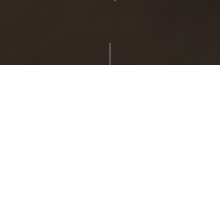
Rezerwacja
Zadzwoń
Dojazd
Pakiety
Wczasy z
dzieckiem
nad
morzem
POBYT PEŁEN PRZYGÓD NIEZALAŻNIE OD POGODY!