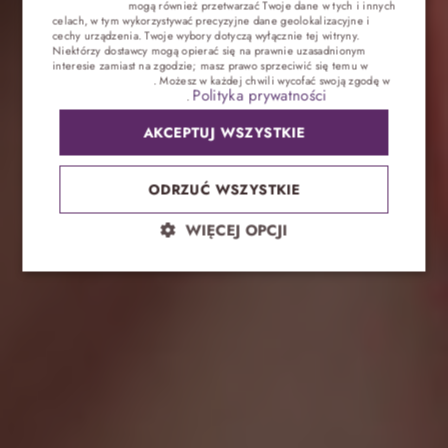
trzecich (1881)
mogą również przetwarzać Twoje dane w tych i innych
GERMAN
celach, w tym wykorzystywać precyzyjne dane geolokalizacyjne i
cechy urządzenia. Twoje wybory dotyczą wyłącznie tej witryny.
CZECH
Niektórzy dostawcy mogą opierać się na prawnie uzasadnionym
interesie zamiast na zgodzie; masz prawo sprzeciwić się temu w
Ustawieniach reklam
. Możesz w każdej chwili wycofać swoją zgodę w
Polityka prywatności
Ustawieniach plików cookie
.
AKCEPTUJ WSZYSTKIE
ODRZUĆ WSZYSTKIE
WIĘCEJ OPCJI