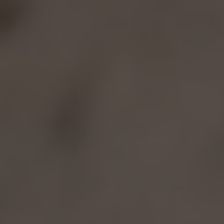
Top 5 bestsellers
WAKACJE nad morzem - Wyspa Skarbów - Pełne
atrakcji Lato 2026
Program odchudzający Start
Program odchudzający SPA Deluxe
Sylwester w klimacie Moulin Rouge - pobyt z balem -
FIRST MINUTE
SPA dla przyjaciółek
PIESKI MILE WIDZIANE
PET FRIENDLY