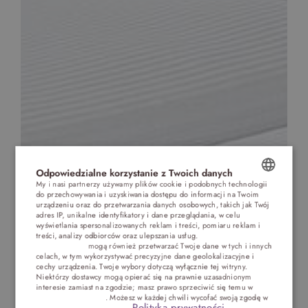
Odpowiedzialne korzystanie z Twoich danych
My i nasi partnerzy używamy plików cookie i podobnych technologii
do przechowywania i uzyskiwania dostępu do informacji na Twoim
POLISH
urządzeniu oraz do przetwarzania danych osobowych, takich jak Twój
adres IP, unikalne identyfikatory i dane przeglądania, w celu
ENGLISH
wyświetlania spersonalizowanych reklam i treści, pomiaru reklam i
treści, analizy odbiorców oraz ulepszania usług.
Dostawcy stron
trzecich (1881)
mogą również przetwarzać Twoje dane w tych i innych
GERMAN
celach, w tym wykorzystywać precyzyjne dane geolokalizacyjne i
cechy urządzenia. Twoje wybory dotyczą wyłącznie tej witryny.
CZECH
Niektórzy dostawcy mogą opierać się na prawnie uzasadnionym
interesie zamiast na zgodzie; masz prawo sprzeciwić się temu w
Ustawieniach reklam
. Możesz w każdej chwili wycofać swoją zgodę w
Polityka prywatności