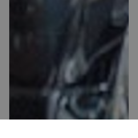
Rezerwacja
Zadzwoń
Dojazd
Pakiety