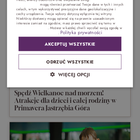
trzecich (1881)
mogą również przetwarzać Twoje dane w tych i innych
GERMAN
celach, w tym wykorzystywać precyzyjne dane geolokalizacyjne i
cechy urządzenia. Twoje wybory dotyczą wyłącznie tej witryny.
CZECH
Niektórzy dostawcy mogą opierać się na prawnie uzasadnionym
interesie zamiast na zgodzie; masz prawo sprzeciwić się temu w
Ustawieniach reklam
. Możesz w każdej chwili wycofać swoją zgodę w
Polityka prywatności
Ustawieniach plików cookie
.
AKCEPTUJ WSZYSTKIE
ODRZUĆ WSZYSTKIE
WIĘCEJ OPCJI
Spędź Wielkanoc nad morzem!
Atrakcje dla dzieci i całej rodziny w
Primavera Jastrzębia Góra