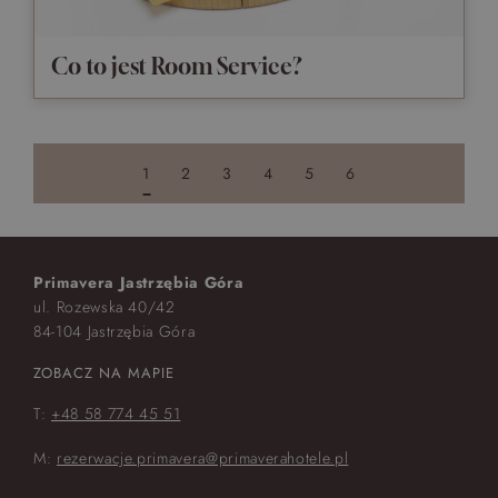
Co to jest Room Service?
1
2
3
4
5
6
Primavera Jastrzębia Góra
ul. Rozewska 40/42
84-104 Jastrzębia Góra
ZOBACZ NA MAPIE
T:
+48 58 774 45 51
M:
rezerwacje.primavera@primaverahotele.pl