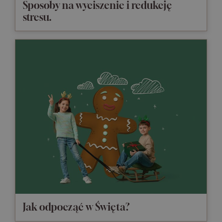
Sposoby na wyciszenie i redukcję
stresu.
Jak odpocząć w Święta?