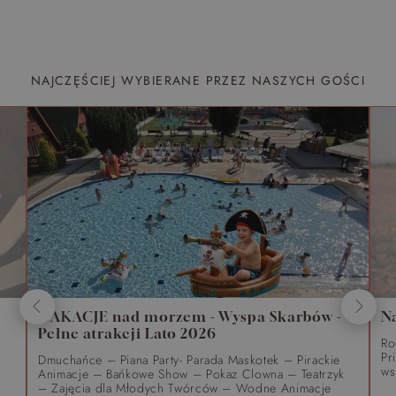
NAJCZĘŚCIEJ WYBIERANE PRZEZ NASZYCH GOŚCI
WAKACJE nad morzem - Wyspa Skarbów -
N
Pełne atrakcji Lato 2026
Ro
Pr
Dmuchańce – Piana Party- Parada Maskotek – Pirackie
ws
Animacje – Bańkowe Show – Pokaz Clowna – Teatrzyk
– Zajęcia dla Młodych Twórców – Wodne Animacje