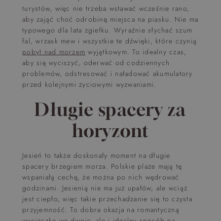
turystów, więc nie trzeba wstawać wcześnie rano,
aby zająć choć odrobinę miejsca na piasku. Nie ma
typowego dla lata zgiełku. Wyraźnie słychać szum
fal, wrzask mew i wszystkie te dźwięki, które czynią
pobyt nad morzem
wyjątkowym. To idealny czas,
aby się wyciszyć, oderwać od codziennych
problemów, odstresować i naładować akumulatory
przed kolejnymi życiowymi wyzwaniami.
Długie spacery za
horyzont
Jesień to także doskonały moment na długie
spacery brzegiem morza. Polskie plaże mają tę
wspaniałą cechę, że można po nich wędrować
godzinami. Jesienią nie ma już upałów, ale wciąż
jest ciepło, więc takie przechadzanie się to czysta
przyjemność. To dobra okazja na romantyczną
wycieczkę we dwoje, ale i idealny sposób na