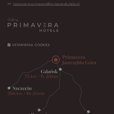
M:
rezerwacje.primavera@primaverahotele.pl
Odkryj
USTAWIENIA COOKIES