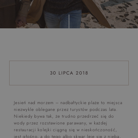
Top 5 bestsellers
WAKACJE nad morzem - Wyspa Skarbów - Pełne
atrakcji Lato 2026
Program odchudzający Start
Program odchudzający SPA Deluxe
Sylwester w klimacie Moulin Rouge - pobyt z balem -
FIRST MINUTE
30 LIPCA 2018
SPA dla przyjaciółek
PIESKI MILE WIDZIANE
PET FRIENDLY
Jesień nad morzem – nadbałtyckie plaże to miejsca
niezwykle oblegane przez turystów podczas lata.
Niekiedy bywa tak, że trudno przedrzeć się do
wody przez rozstawione parawany, w każdej
restauracji kolejki ciągną się w nieskończoność,
jest głośno, a do tego albo skwar leje się z nieba,