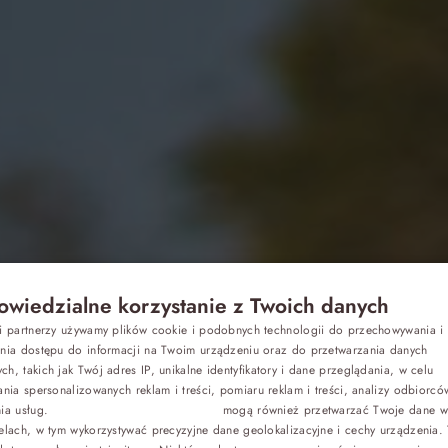
wiedzialne korzystanie z Twoich danych
Z dziećmi
si partnerzy używamy plików cookie i podobnych technologii do przechowywania i
P
 ARCHIWALNA
ania dostępu do informacji na Twoim urządzeniu oraz do przetwarzania danych
h, takich jak Twój adres IP, unikalne identyfikatory i dane przeglądania, w celu
E
Biznes
ania spersonalizowanych reklam i treści, pomiaru reklam i treści, analizy odbiorcó
nia usług.
Dostawcy stron trzecich (1881)
mogą również przetwarzać Twoje dane w 
G
elach, w tym wykorzystywać precyzyjne dane geolokalizacyjne i cechy urządzenia.
Odchudzanie
C