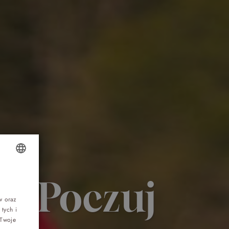
Top 5 bestsellers
OLISH
 Poczuj
WAKACJE nad morzem - Wyspa Skarbów -
Pełne atrakcji Lato 2026
NGLISH
w oraz
tych i
ERMAN
Program odchudzający Start
 Twoje
ZECH