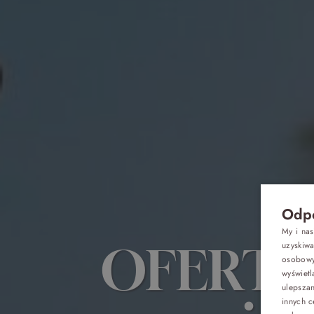
Odpo
My i na
OFERTA
uzyskiw
osobowyc
wyświetl
Oferty
ulepsza
innych c