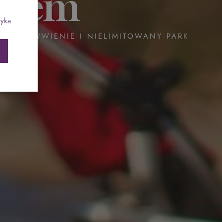
ykiem
ch
Program odchudzający SPA Deluxe
tyka
NE WYŻYWIENIE I NIELIMITOWANY PARK
Sylwester w klimacie Moulin Rouge - pobyt z
balem - FIRST MINUTE
SPA dla przyjaciółek
PIESKI MILE WIDZIANE
PET FRIENDLY