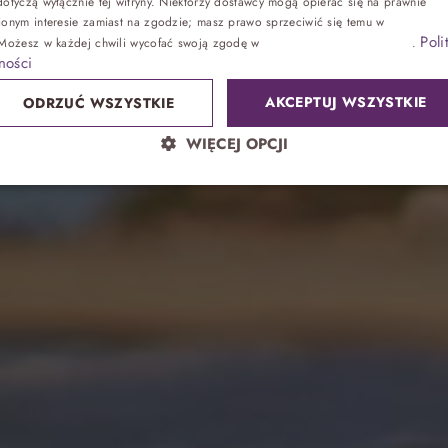
nę nad Bałt
otyczą wyłącznie tej witryny. Niektórzy dostawcy mogą opierać się na prawnie
ionym interesie zamiast na zgodzie; masz prawo sprzeciwić się temu w
Ustawienia
Poli
 Możesz w każdej chwili wycofać swoją zgodę w
Ustawieniach plików cookie
.
Zdrowie
ności
 Z ATRAKCJAMI DLA DZIECI I DOROSŁYCH. PEŁ
WODNY.
AKCEPTUJ WSZYSTKIE
ODRZUĆ WSZYSTKIE
Sand SPA
WIĘCEJ OPCJI
Lokalnie
atrakcje bez noclegu, przyjęcia
Park wodny