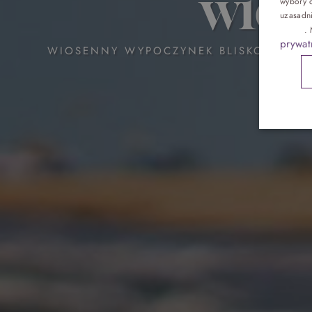
wios
wybory d
Pokoje
uzasadn
reklam
.
prywat
Gastronomia
WIOSENNY WYPOCZYNEK BLISKO MORZA,
Atrakcje
Galeria
Kontakt