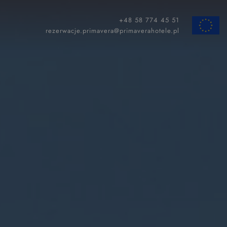
+48 58 774 45 51
ZAMKNIJ
rezerwacje.primavera@primaverahotele.pl