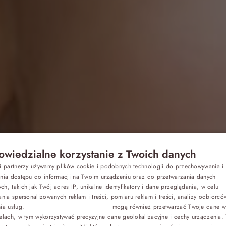
wiedzialne korzystanie z Twoich danych
Z dziećmi
si partnerzy używamy plików cookie i podobnych technologii do przechowywania i
P
ania dostępu do informacji na Twoim urządzeniu oraz do przetwarzania danych
h, takich jak Twój adres IP, unikalne identyfikatory i dane przeglądania, w celu
e zabawy – 6
E
Biznes
ania spersonalizowanych reklam i treści, pomiaru reklam i treści, analizy odbiorcó
nia usług.
Dostawcy stron trzecich (1881)
mogą również przetwarzać Twoje dane w 
G
elach, w tym wykorzystywać precyzyjne dane geolokalizacyjne i cechy urządzenia.
Odchudzanie
C