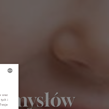
Top 5 bestsellers
OLISH
WAKACJE nad morzem - Wyspa Skarbów -
Pełne atrakcji Lato 2026
 pomysłów
NGLISH
w oraz
tych i
ERMAN
Program odchudzający Start
 Twoje
ZECH