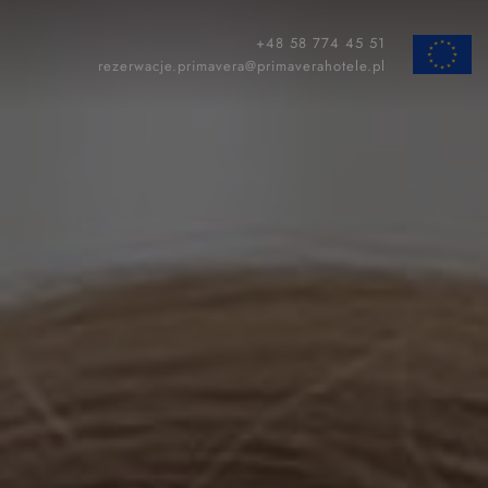
+48 58 774 45 51
ZAMKNIJ
rezerwacje.primavera@primaverahotele.pl