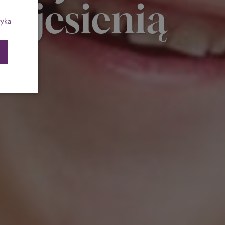
i jesienią
ch
Program odchudzający SPA Deluxe
tyka
Sylwester w klimacie Moulin Rouge - pobyt z
balem - FIRST MINUTE
SPA dla przyjaciółek
PIESKI MILE WIDZIANE
PET FRIENDLY