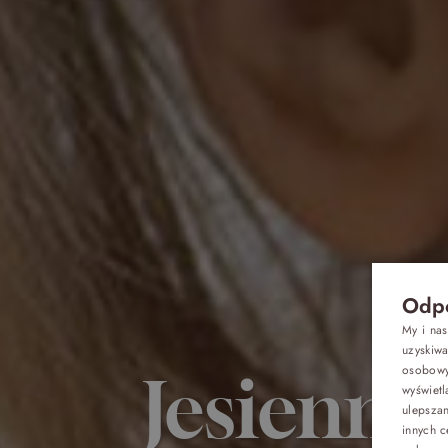
Odpo
My i na
uzyskiw
osobowyc
Jesienni
wyświetl
Oferty
ulepsza
innych c