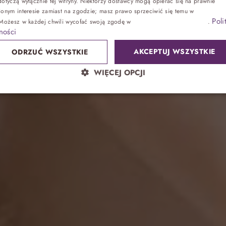
ć się z dziećm
otyczą wyłącznie tej witryny. Niektórzy dostawcy mogą opierać się na prawnie
ionym interesie zamiast na zgodzie; masz prawo sprzeciwić się temu w
Ustawienia
Poli
 Możesz w każdej chwili wycofać swoją zgodę w
Ustawieniach plików cookie
.
Zdrowie
ności
AKCEPTUJ WSZYSTKIE
ODRZUĆ WSZYSTKIE
Sand SPA
WIĘCEJ OPCJI
Lokalnie
atrakcje bez noclegu, przyjęcia
Park wodny