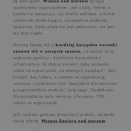
są wyścigiem.
Wiosna nad morzem
sprzyja
spokojnemu wypoczynkowi: jest ciszej, łatwiej o
komfort w restauracji czy strefie wellness, a klimat
nadmorski działa kojąco, szczególnie podczas
spacerów, kiedy plaża nie jest zatłoczona, nie jest
też zbyt ciepło.
Wiosną łatwiej też o
bardziej korzystne warunki
cenowe niż w szczycie sezonu,
co ważne: przy
większym spokoju i komforcie korzystania z
infrastruktury. To dobry moment, żeby pozwolić
sobie na wypoczynek „na własnych zasadach”: bez
kolejek, bez hałasu, z czasem na regenerację,
rozmowy i codzienny rytm. Specjalnie dla seniorów
przygotowaliśmy atrakcje i listę zajęć. Dodatkowo,
dla posiadaczy karty seniora, oferujemy -10%
rabatu na wypoczynek.
Jeśli szukasz gotowej propozycji pobytu, sprawdź
naszą ofertę:
Wczasy Seniora nad morzem
.