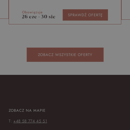
Obowiązuje
SPRAWDŹ OFERTĘ
26 cze - 30 sie
ZOBACZ WSZYSTKIE OFERTY
ZOBACZ NA MAPIE
T:
+48 58 774 45 51