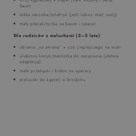
Saun)
lekka narzutka/szlafrok (jeśli lubisz mieć swój)
mały plecak/torba na basen i spacer
Dla rodziców z maluchami (2–3 lata)
ubrania „na zmianę” + coś cieplejszego na wiatr
ulubiony kocyk/maskotka do zasypiania (ułatwia
adaptację)
małe przekąski i bidon na spacery
pieluszki do kąpieli w brodziku