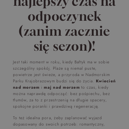
najlepszy czas na
odpoczynek
(zanim zacznie
się sezon)!
Jest taki moment w roku, kiedy Bałtyk ma w sobie
szczególny spokój. Plaże są niemal puste,
powietrze jest świeże, a przyroda w Nadmorskim
Parku Krajobrazowym budzi się do życia.
Kwiecień
nad morzem
i
maj nad morzem
to czas, kiedy
można naprawdę odpocząć: bez pośpiechu, bez
tłumów, za to z przestrzenią na długie spacery,
spokojne poranki i prawdziwą regenerację.
To też idealna pora, żeby zaplanować wyjazd
dopasowany do swoich potrzeb: romantyczny,