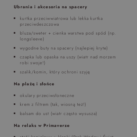
Ubrania i akcesoria na spacery
kurtka przeciwwiatrowa lub lekka kurtka
przeciwdeszczowa
bluza/sweter + cienka warstwa pod spód (np.
longsleeve)
wygodne buty na spacery (najlepiej kryte)
czapka lub opaska na uszy (wiatr nad morzem
robi swoje!)
szalik/komin, który ochroni szyję
Na plażę i słońce
okulary przeciwsłoneczne
krem z filtrem (tak, wiosną też!)
balsam do ust (wiatr często wysusza)
Na relaks w Primaverze
strój kąpielowy + klapki (Park Wodny i Świat