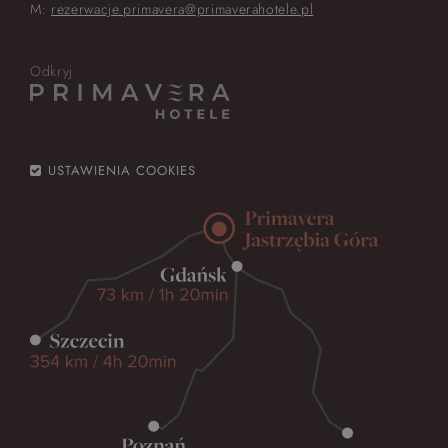
M:
rezerwacje.primavera@primaverahotele.pl
Odkryj
USTAWIENIA COOKIES