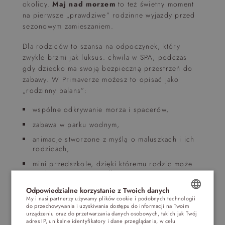
okolicy.
Maj nad morzem
to też świetny moment
na pierwsze „prawdziwe” rodzinne wyjazdy przed
sezonowym zamieszaniem.
Dla rodziców to szansa na odpoczynek, który
zwykle brzmi jak luksus: chwila w SPA, podczas
gdy dziecko ma swoją bezpieczną przestrzeń do
zabawy. W Primaverze możesz to opisać jako
„rodzinny balans”:
wspólne odkrywanie morza i spacerów,
zabawa w parku wodnym,
animacje stworzone z myślą o maluszkach i ich
rodzicach,
mini przedszkole, dzięki któremu rodzic może
wyskoczyć na masaż albo saunę, a potem wrócić
z nową energią.
Odpowiedzialne korzystanie z Twoich danych
My i nasi partnerzy używamy plików cookie i podobnych technologii
Podsumowanie:
do przechowywania i uzyskiwania dostępu do informacji na Twoim
POLISH
urządzeniu oraz do przetwarzania danych osobowych, takich jak Twój
adres IP, unikalne identyfikatory i dane przeglądania, w celu