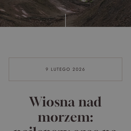
Top 5 bestsellers
WAKACJE nad morzem - Wyspa Skarbów - Pełne
atrakcji Lato 2026
Program odchudzający Start
Program odchudzający SPA Deluxe
Sylwester w klimacie Moulin Rouge - pobyt z balem -
FIRST MINUTE
9 LUTEGO 2026
SPA dla przyjaciółek
PIESKI MILE WIDZIANE
PET FRIENDLY
Wiosna nad
morzem: