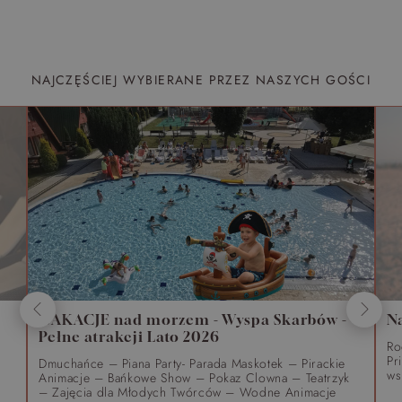
NAJCZĘŚCIEJ WYBIERANE PRZEZ NASZYCH GOŚCI
WAKACJE nad morzem - Wyspa Skarbów -
N
Pełne atrakcji Lato 2026
Ro
Pr
Dmuchańce – Piana Party- Parada Maskotek – Pirackie
ws
Animacje – Bańkowe Show – Pokaz Clowna – Teatrzyk
– Zajęcia dla Młodych Twórców – Wodne Animacje