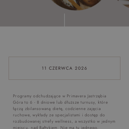
Top 5 bestsellers
WAKACJE nad morzem - Wyspa Skarbów - Pełne
atrakcji Lato 2026
Program odchudzający Start
Program odchudzający SPA Deluxe
Sylwester w klimacie Moulin Rouge - pobyt z balem -
FIRST MINUTE
11 CZERWCA 2026
SPA dla przyjaciółek
PIESKI MILE WIDZIANE
PET FRIENDLY
Programy odchudzające w Primavera Jastrzębia
Góra to 6 - 8 dniowe lub dłuższe turnusy, które
łączą zbilansowaną dietę, codzienne zajęcia
ruchowe, wykłady ze specjalistami i dostęp do
rozbudowanej strefy wellness, a wszystko w jednym
miejscu, nad Bałtykiem. Nie ma tu jednego,