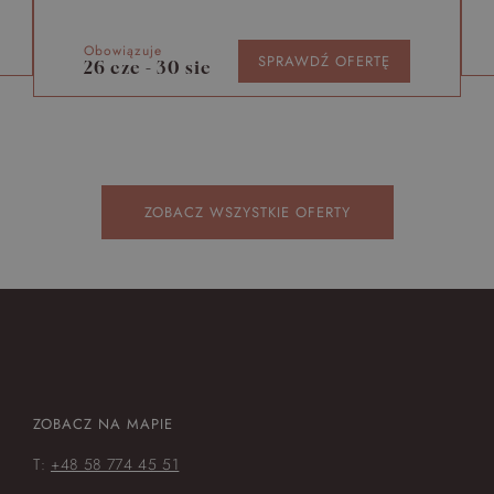
Obowiązuje
SPRAWDŹ OFERTĘ
26 cze - 30 sie
ZOBACZ WSZYSTKIE OFERTY
ZOBACZ NA MAPIE
T:
+48 58 774 45 51