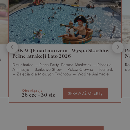
WAKACJE nad morzem - Wyspa Skarbów -
P
Pełne atrakcji Lato 2026
N
a
Dmuchańce – Piana Party- Parada Maskotek – Pirackie
Ro
Animacje – Bańkowe Show – Pokaz Clowna – Teatrzyk
da
– Zajęcia dla Młodych Twórców – Wodne Animacje
Obowiązuje
SPRAWDŹ OFERTĘ
26 cze - 30 sie