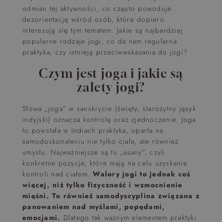
odmian tej aktywności, co często powoduje
dezorientację wśród osób, które dopiero
interesują się tym tematem. Jakie są najbardziej
popularne rodzaje jogi, co da nam regularna
praktyka, czy istnieją przeciwwskazania do jogi?
Czym jest joga i jakie są
zalety jogi?
Słowa „joga” w sanskrycie (święty, starożytny język
indyjski) oznacza kontrolę oraz zjednoczenie. Joga
to powstała w Indiach praktyka, oparta na
samodoskonaleniu nie tylko ciała, ale również
umysłu. Najważniejsze są tu „asany”, czyli
konkretne pozycje, które mają na celu uzyskanie
kontroli nad ciałem.
Walory jogi to jednak coś
więcej, niż tylko fizyczność i wzmocnienie
mięśni. To również samodyscyplina związana z
panowaniem nad myślami, popędami,
emocjami.
Dlatego tak ważnym elementem praktyki