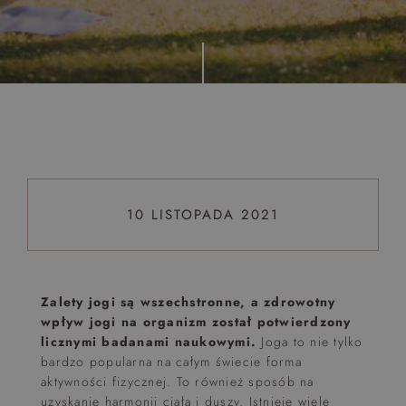
Top 5 bestsellers
WAKACJE nad morzem - Wyspa Skarbów - Pełne
atrakcji Lato 2026
Program odchudzający Start
Program odchudzający SPA Deluxe
Sylwester w klimacie Moulin Rouge - pobyt z balem -
FIRST MINUTE
10 LISTOPADA 2021
SPA dla przyjaciółek
PIESKI MILE WIDZIANE
PET FRIENDLY
Zalety jogi są wszechstronne, a zdrowotny
wpływ jogi na organizm został potwierdzony
licznymi badanami naukowymi.
Joga to nie tylko
bardzo popularna na całym świecie forma
aktywności fizycznej. To również sposób na
uzyskanie harmonii ciała i duszy. Istnieje wiele