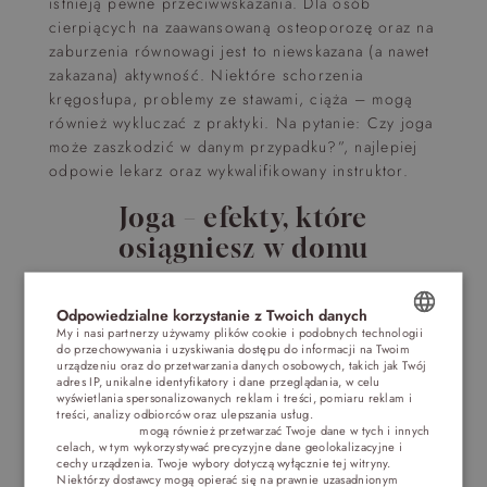
istnieją pewne przeciwwskazania. Dla osób
cierpiących na zaawansowaną osteoporozę oraz na
zaburzenia równowagi jest to niewskazana (a nawet
zakazana) aktywność. Niektóre schorzenia
kręgosłupa, problemy ze stawami, ciąża – mogą
również wykluczać z praktyki. Na pytanie: Czy joga
może zaszkodzić w danym przypadku?”, najlepiej
odpowie lekarz oraz wykwalifikowany instruktor.
Joga – efekty, które
osiągniesz w domu
Wielu praktykujących ceni sobie fakt, że „jogowy
Odpowiedzialne korzystanie z Twoich danych
trening” można zrobić praktycznie wszędzie.
My i nasi partnerzy używamy plików cookie i podobnych technologii
Potrzebny jest tylko kawałek podłogi, mata oraz
do przechowywania i uzyskiwania dostępu do informacji na Twoim
POLISH
wygodne ubranie. Niektóre ćwiczenia łatwiej
urządzeniu oraz do przetwarzania danych osobowych, takich jak Twój
adres IP, unikalne identyfikatory i dane przeglądania, w celu
wykonywać z dodatkowymi akcesoriami (wałek,
ENGLISH
wyświetlania spersonalizowanych reklam i treści, pomiaru reklam i
kostka, pasek do jogi), ale nie jest to konieczne.
treści, analizy odbiorców oraz ulepszania usług.
Dostawcy stron
trzecich (1881)
mogą również przetwarzać Twoje dane w tych i innych
GERMAN
Joga na kręgosłup oraz odstresowanie to
celach, w tym wykorzystywać precyzyjne dane geolokalizacyjne i
chyba najbardziej popularne, domowe
cechy urządzenia. Twoje wybory dotyczą wyłącznie tej witryny.
CZECH
Niektórzy dostawcy mogą opierać się na prawnie uzasadnionym
praktyki. Szczególnie wśród osób mających