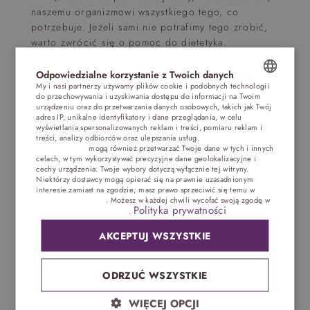
naszemu organizmowi wszystkiego tego, co
potrzebuje. Jeżeli sami nie potrafimy tego zrobić,
warto zwrócić się o pomoc do dietetyka.
Dlaczego postanowiłaś założyć konto w
Odpowiedzialne korzystanie z Twoich danych
mediach społecznościowych i opisywać swoją
My i nasi partnerzy używamy plików cookie i podobnych technologii
do przechowywania i uzyskiwania dostępu do informacji na Twoim
przygodę?
POLISH
urządzeniu oraz do przetwarzania danych osobowych, takich jak Twój
adres IP, unikalne identyfikatory i dane przeglądania, w celu
ENGLISH
Stwierdziłam, że w taki sposób będę mogła
wyświetlania spersonalizowanych reklam i treści, pomiaru reklam i
treści, analizy odbiorców oraz ulepszania usług.
Dostawcy stron
zachęcić do zmian żywienia ludzi, którzy borykali
trzecich (1881)
mogą również przetwarzać Twoje dane w tych i innych
GERMAN
się z podobnymi problemami. Chciałam im pomóc,
celach, w tym wykorzystywać precyzyjne dane geolokalizacyjne i
cechy urządzenia. Twoje wybory dotyczą wyłącznie tej witryny.
służyć radą, dzielić się doświadczeniem. Przede
CZECH
Niektórzy dostawcy mogą opierać się na prawnie uzasadnionym
wszystkim na swoim przykładzie pokazać, że się da.
interesie zamiast na zgodzie; masz prawo sprzeciwić się temu w
Ustawieniach reklam
. Możesz w każdej chwili wycofać swoją zgodę w
Początkowo moją jedyną siłą przekazu był
Polityka prywatności
Ustawieniach plików cookie
.
Instagram. Udostępniałam na nim pojedyncze
fotografie, gdzie przedstawiałam, co jem. Później
AKCEPTUJ WSZYSTKIE
zaczęłam wrzucać zdjęcia porównawcze przed i po
diecie, które pokazywały moją metamorfozę.
ODRZUĆ WSZYSTKIE
Szybko zaczęły do mnie zgłaszać się osoby, które
także chciały pozbyć się tłuszczyku. Wzrosła liczba
WIĘCEJ OPCJI