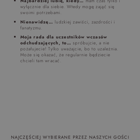
Najbardziej lubię, kiedy…
mam czas tylko i
wyłącznie dla siebie. Wtedy mogę zająć się
swoimi potrzebami.
Nienawidzę…
ludzkiej zawiści, zazdrości i
fanatyzmu.
Moja rada dla uczestników wczasów
odchudzających, to…
spróbujcie, a nie
pożałujecie! Tylko uważajcie, bo to uzależnia.
Może się okazać, że regularnie będziecie
chcieli tam wracać.
NAJCZĘŚCIEJ WYBIERANE PRZEZ NASZYCH GOŚCI