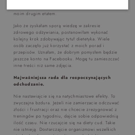
obserwujących. Wszystko zaczęło nabierać takiego
rozpędu, że można powiedzieć, że stało się to
moim drugim etatem.
Jako że zyskałam sporą wiedzę w zakresie
zdrowego odżywiania, postanowiłam wykonać
kolejny krok zdobywając tytuł dietetyka. Wiele
osób zaczęło już korzystać z moich porad i
przepisów. Uznałam, że dobrym pomysłem będzie
jeszcze konto na Facebooku. Mogę tu zamieszczać
inne treści niż same zdjęcia.
Najważniejsza rada dla rozpoczynających
odchudzanie.
Nie nastawiajcie się na natychmiastowe efekty. To
zwyczajna bzdura. Jeżeli nie zamierzacie odczuwać
złości i frustracji oraz nie chcecie zrezygnować z
treningów po tygodniu, dajcie sobie odpowiednią
ilość czasu. Nie rzucajcie się na diety cud. Takie
nie istnieją. Dostarczajcie organizmowi wszelkich