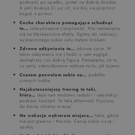
podnieść po upadku, jesteś na dobrej drodze.
A jeśli brakuje Ci już sił, nie bój się poprosić
kogoś o pomoc.
Cecha charakteru pomagająca schudnąć
to…
zdecydowanie cierpliwość. Nie nastawiajmy
się na błyskawiczne efekty. Dążmy do realizacji
wyznaczonego sobie celu małymi krokami.
Zdrowe odżywianie to…
zdrowe życie. W
takim odżywianiu nie chodzi o sam wygląd
zewnętrzny czy dobrą figurę. Pamiętajmy, że to,
co jemy, zdecydowanie wpływa na to, jak żyjemy.
Czasem pozwalam sobie na…
pudełko
zimnych lodów.
Najskuteczniejszy trening to taki,
który…
daje nam mnóstwo radości i satysfakcji
podczas ćwiczeń. To taka aktywność fizyczna,
do której chcemy wracać.
Na wakacje wybieram miejsca…
takie, gdzie
nie jest gwarno i tłoczno. Cenię sobie ciszę i
spokój.