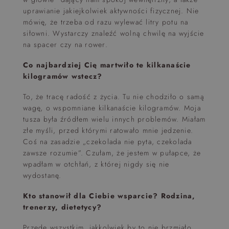
uprawianie jakiejkolwiek aktywności fizycznej. Nie
mówię, że trzeba od razu wylewać litry potu na
siłowni. Wystarczy znaleźć wolną chwilę na wyjście
na spacer czy na rower.
Co najbardziej Cię martwiło te kilkanaście
kilogramów wstecz?
To, że tracę radość z życia. Tu nie chodziło o samą
wagę, o wspomniane kilkanaście kilogramów. Moja
tusza była źródłem wielu innych problemów. Miałam
złe myśli, przed którymi ratowało mnie jedzenie.
Coś na zasadzie „czekolada nie pyta, czekolada
zawsze rozumie”. Czułam, że jestem w pułapce, że
wpadłam w otchłań, z której nigdy się nie
wydostanę.
Kto stanowił dla Ciebie wsparcie? Rodzina,
trenerzy, dietetycy?
Przede wszystkim, jakkolwiek by to nie brzmiało,