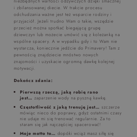
niezbędnych wartości odżywczych dzięki smacznej
i zbilansowanej diecie. W trakcie procesu
odchudzania ważne jest też wsparcie rodziny i
przyjaciół. Jeżeli trudno Wam o takie, wszędzie
przecież można spotkać biegającą grupę
dziewczyn lub możecie umówić się z koleżanką na
wspólne spacery. A w wypadku gdy i to Wam nie
wystarcza, koniecznie jedźcie do Primavery! Tam z
pewnością znajdziecie mnóstwo nowych
znajomości i uzyskacie ogromną dawkę kolejnej
motywacji.
Dokończ zdania:
Pierwszą rzeczą, jaką robię rano
jest…
zaparzenie wody na pyszną kawkę.
Częstotliwość z jaką trenuję jest…
szczerze
mówiąc nieco
do poprawy, gdyż ostatnimi czasy
nie udaje mi się trenować regularnie. Za to
staram się jak najczęściej spacerować!
Moje motto to…
dopóki wciąż masz siłę się