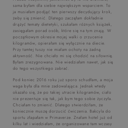
sama byłam dla siebie największym wsparciem. To
ja musiałam podjąć ten pierwszy decydujący krok,
żeby się zmienić. Dlatego zaczęłam dokładnie
drążyć tematy dietetyki, szukałam różnych książek,
zasięgałam porad osób, które się na tym znają. W
początkowym okresie mojej walki o zrzucenie
kilogramów, opierałam się wyłącznie na diecie.
Przy tamtej tuszy nie miałam ochoty na żadną
aktywność. Nie chciało mi się chodzić na siłownię.
Byłam zrezygnowana. Nie wiedziałam nawet, jak się
do tego wszystkiego zabrać.
Pod koniec 2016 roku już sporo schudłam, a moja
waga była dla mnie zadowalająca. Jednak wtedy
okazało się, że po takiej utracie kilogramów, ciało
nie prezentuje się tak, jak bym tego sobie życzyła.
Chciałam to zmienić. Dlatego stwierdziłam, że
koniecznie muszę dorzucić ćwiczenia. Bakcyla do
sportu złapałam w Primaverze. Znałam hotel już od
kilku lat i wiedziałam, że organizowane tam wczasy