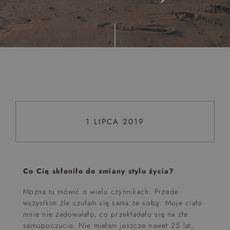
Top 5 bestsellers
WAKACJE nad morzem - Wyspa Skarbów - Pełne
atrakcji Lato 2026
Program odchudzający Start
Program odchudzający SPA Deluxe
Sylwester w klimacie Moulin Rouge - pobyt z balem -
FIRST MINUTE
1 LIPCA 2019
SPA dla przyjaciółek
PIESKI MILE WIDZIANE
PET FRIENDLY
Co Cię skłoniło do zmiany stylu życia?
Można tu mówić o wielu czynnikach. Przede
wszystkim źle czułam się sama ze sobą. Moje ciało
mnie nie zadowalało, co przekładało się na złe
samopoczucie. Nie miałam jeszcze nawet 25 lat,