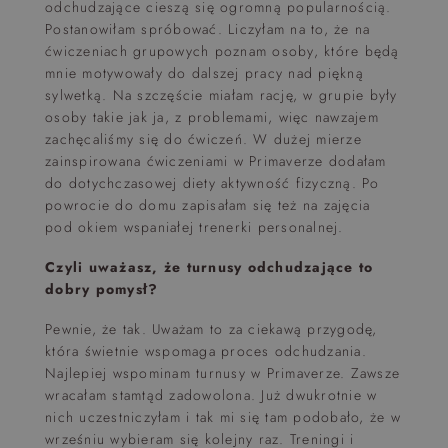
odchudzające cieszą się ogromną popularnością.
Postanowiłam spróbować. Liczyłam na to, że na
ćwiczeniach grupowych poznam osoby, które będą
mnie motywowały do dalszej pracy nad piękną
sylwetką. Na szczęście miałam rację, w grupie były
osoby takie jak ja, z problemami, więc nawzajem
zachęcaliśmy się do ćwiczeń. W dużej mierze
zainspirowana ćwiczeniami w Primaverze dodałam
do dotychczasowej diety aktywność fizyczną. Po
powrocie do domu zapisałam się też na zajęcia
pod okiem wspaniałej trenerki personalnej.
Czyli uważasz, że turnusy odchudzające to
dobry pomysł?
Pewnie, że tak. Uważam to za ciekawą przygodę,
która świetnie wspomaga proces odchudzania.
Najlepiej wspominam turnusy w Primaverze. Zawsze
wracałam stamtąd zadowolona. Już dwukrotnie w
nich uczestniczyłam i tak mi się tam podobało, że w
wrześniu wybieram się kolejny raz. Treningi i