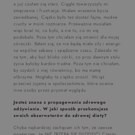
a już czułam się staro. Ciągle towarzyszyły mi
zmęczenie i frustracja. Miałam wrażenie bycia
zaniedbanej. Ciężko było też dostać fajne, modne
ciuchy w moim rozmiarze. Przeważnie musiałam
więc brać to, co było, a nie to, co mi się
podobało. Poza tym chciałam się zmienić dla mojej
córeczki. Bałam się, że nie będę miała siły i energii
na wspólne zabawy i spędzanie czasu. Zależało mi
na tym, aby być blisko córki, co przy dawnym stylu
życia byłoby bardzo trudne. Poza tym nie chciałam,
by szydzili z niej rówieśnicy, bo ma mamę
olbrzyma. Mogłaby to ciężko znosić. Wciąż
przecież żyjemy w społeczeństwie, które ocenia
inne osoby przez pryzmat wyglądu.
Jesteś znana z propagowania zdrowego
odżywiania. W jaki sposób przekonujesz
swoich obserwatorów do zdrowej diety?
Chyba najbardziej zachęcam ich tym, że zawsze
powtarzam, że NIE TRZEBA SIĘ GŁODZIĆ! Często