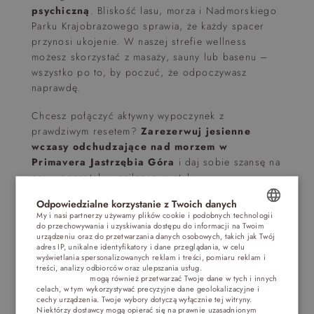
psychiczną
. Bliskość lasu, morza i Nadmorskiego
Parku Krajobrazowego sprawia, że każdy spacer
przynosi ukojenie. W naszej strefie wellness
możesz skorzystać z masaży, sauny lub basenu –
wszystko po to, by poczuć, że odpoczywasz
naprawdę.
Chcesz połączyć aktywny wypoczynek z
prawdziwym resetem?
Zarezerwuj jesienne
wczasy odchudzające nad morzem w
Primavera Jastrzębia Góra
i daj sobie szansę na
nowy początek w najlepszym stylu.
Odpowiedzialne korzystanie z Twoich danych
Szybkie
My i nasi partnerzy używamy plików cookie i podobnych technologii
do przechowywania i uzyskiwania dostępu do informacji na Twoim
POLISH
podsumowanie -
urządzeniu oraz do przetwarzania danych osobowych, takich jak Twój
adres IP, unikalne identyfikatory i dane przeglądania, w celu
ENGLISH
wyświetlania spersonalizowanych reklam i treści, pomiaru reklam i
wyjazdy zdrowotne
treści, analizy odbiorców oraz ulepszania usług.
Dostawcy stron
trzecich (1881)
mogą również przetwarzać Twoje dane w tych i innych
GERMAN
celach, w tym wykorzystywać precyzyjne dane geolokalizacyjne i
nad morze
cechy urządzenia. Twoje wybory dotyczą wyłącznie tej witryny.
CZECH
Niektórzy dostawcy mogą opierać się na prawnie uzasadnionym