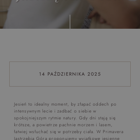
Top 5 bestsellers
WAKACJE nad morzem - Wyspa Skarbów - Pełne
atrakcji Lato 2026
Program odchudzający Start
Program odchudzający SPA Deluxe
Sylwester w klimacie Moulin Rouge - pobyt z balem -
FIRST MINUTE
14 PAŹDZIERNIKA 2025
SPA dla przyjaciółek
PIESKI MILE WIDZIANE
PET FRIENDLY
Jesień to idealny moment, by złapać oddech po
intensywnym lecie i zadbać o siebie w
spokojniejszym rytmie natury. Gdy dni stają się
krótsze, a powietrze pachnie morzem i lasem,
łatwiej wsłuchać się w potrzeby ciała. W Primavera
Jastrzębia Góra proponujemy wyjątkowe jesienne