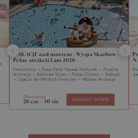
WAKACJE nad morzem - Wyspa Skarbów -
P
Pełne atrakcji Lato 2026
N
a
Dmuchańce – Piana Party- Parada Maskotek – Pirackie
Ro
Animacje – Bańkowe Show – Pokaz Clowna – Teatrzyk
da
– Zajęcia dla Młodych Twórców – Wodne Animacje
Obowiązuje
SPRAWDŹ OFERTĘ
26 cze - 30 sie