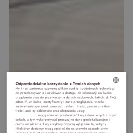
Odpowiedzialne korzystanie z Twoich danych
My i nasi partnerzy używamy plików cookie i podobnych technologii
do przechowywania i uzyskiwania dostępu do informacji na Twoim
POLISH
urządzeniu oraz do przetwarzania danych osobowych, takich jak Twój
adres IP, unikalne identyfikatory i dane przeglądania, w celu
ENGLISH
wyświetlania spersonalizowanych reklam i treści, pomiaru reklam i
treści, analizy odbiorców oraz ulepszania usług.
Dostawcy stron
trzecich (1881)
mogą również przetwarzać Twoje dane w tych i innych
GERMAN
celach, w tym wykorzystywać precyzyjne dane geolokalizacyjne i
cechy urządzenia. Twoje wybory dotyczą wyłącznie tej witryny.
CZECH
Niektórzy dostawcy mogą opierać się na prawnie uzasadnionym
interesie zamiast na zgodzie; masz prawo sprzeciwić się temu w