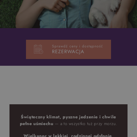
Top 5 bestsellers
WAKACJE nad morzem - Wyspa Skarbów - Pełne
atrakcji Lato 2026
Program odchudzający Start
Sprawdź ceny i dostępność
Program odchudzający SPA Deluxe
REZERWACJA
Sylwester w klimacie Moulin Rouge - pobyt z balem -
FIRST MINUTE
SPA dla przyjaciółek
PIESKI MILE WIDZIANE
PET FRIENDLY
Świąteczny klimat, pyszne jedzenie i chwile
pełne uśmiechu
— a to wszystko tuż przy morzu.
Wielkanoc w lekkiej, rodzinnej odsłonie
,