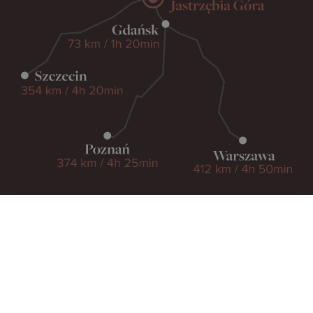
PIESKI MILE WIDZIANE
PET FRIENDLY
Rezerwacja
Zadzwoń
Dojazd
Pakiety
DOŁĄCZ DO NAS