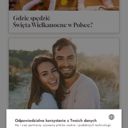
Gdzie spędzić
Święta Wielkanocne w Polsce?
POMYSŁY NA ROMANTYCZNY
Odpowiedzialne korzystanie z Twoich danych
WIECZÓR
My i nasi partnerzy używamy plików cookie i podobnych technologii