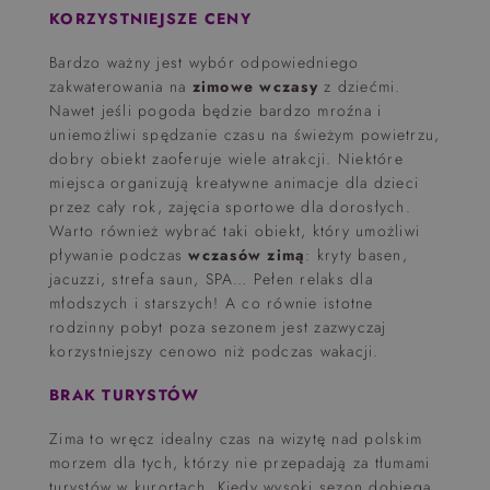
KORZYSTNIEJSZE CENY
Bardzo ważny jest wybór odpowiedniego
zakwaterowania na
zimowe wczasy
z dziećmi.
Nawet jeśli pogoda będzie bardzo mroźna i
uniemożliwi spędzanie czasu na świeżym powietrzu,
dobry obiekt zaoferuje wiele atrakcji. Niektóre
miejsca organizują kreatywne animacje dla dzieci
przez cały rok, zajęcia sportowe dla dorosłych.
Warto również wybrać taki obiekt, który umożliwi
pływanie podczas
wczasów zimą
: kryty basen,
jacuzzi, strefa saun, SPA… Pełen relaks dla
młodszych i starszych! A co równie istotne
rodzinny pobyt poza sezonem jest zazwyczaj
korzystniejszy cenowo niż podczas wakacji.
BRAK TURYSTÓW
Zima to wręcz idealny czas na wizytę nad polskim
morzem dla tych, którzy nie przepadają za tłumami
turystów w kurortach. Kiedy wysoki sezon dobiega