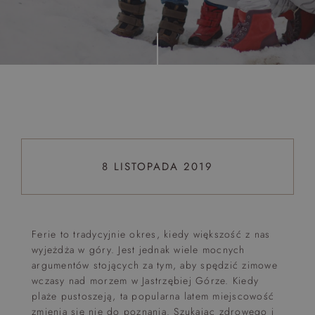
Top 5 bestsellers
WAKACJE nad morzem - Wyspa Skarbów - Pełne
atrakcji Lato 2026
Program odchudzający Start
Program odchudzający SPA Deluxe
Sylwester w klimacie Moulin Rouge - pobyt z balem -
FIRST MINUTE
8 LISTOPADA 2019
SPA dla przyjaciółek
PIESKI MILE WIDZIANE
PET FRIENDLY
Ferie to tradycyjnie okres, kiedy większość z nas
wyjeżdża w góry. Jest jednak wiele mocnych
argumentów stojących za tym, aby spędzić zimowe
wczasy nad morzem w Jastrzębiej Górze. Kiedy
plaże pustoszeją, ta popularna latem miejscowość
zmienia się nie do poznania. Szukając zdrowego i