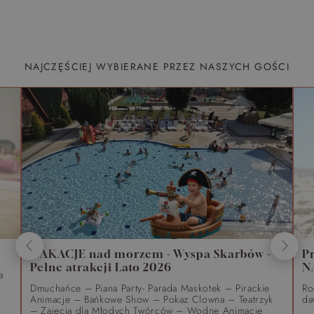
NAJCZĘŚCIEJ WYBIERANE PRZEZ NASZYCH GOŚCI
WAKACJE nad morzem - Wyspa Skarbów -
P
Pełne atrakcji Lato 2026
N
a
Dmuchańce – Piana Party- Parada Maskotek – Pirackie
Ro
Animacje – Bańkowe Show – Pokaz Clowna – Teatrzyk
da
– Zajęcia dla Młodych Twórców – Wodne Animacje