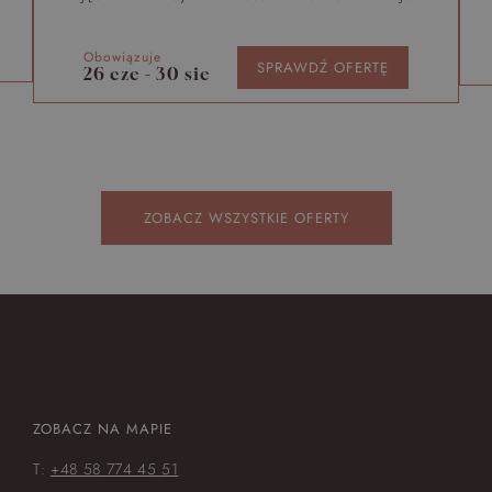
Obowiązuje
SPRAWDŹ OFERTĘ
26 cze - 30 sie
ZOBACZ WSZYSTKIE OFERTY
ZOBACZ NA MAPIE
T:
+48 58 774 45 51