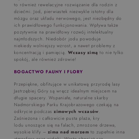
to również rewelacyjne rozwiązanie dla rodzin z
dziećmi. Jod, pierwiastek niezwykle istotny dla
mózgu oraz układu nerwowego, jest niezbędny do
ich prawidłowego funkcjonowania. Wpływa także
pozytywnie na prawidłowy rozwój intelektualny
najmłodszych. Niedobór jodu powoduje
niekiedy wolniejszy wzrost, a nawet problemy z
koncentracją i pamięcią.
Wczasy zimą
to nie tylko
spokój, ale również zdrowie!
BOGACTWO FAUNY I FLORY
Przepiękne, obfitujące w unikatową przyrodę lasy
Jastrzębiej Góry są wręcz idealnym miejscem na
długie spacery. Wspaniałe, naturalne skarby
Nadmorskiego Parku Krajobrazowego czekają na
odkrycie podczas
zimowych wczasów
.
Zaśnieżona i całkowicie pusta plaża, kry
lodu unoszące się na falach, zmrożone drzewa,
wysokie klify –
zima nad morzem
to zupełnie inna
atmosfera oraz widoki. Warto chociaż raz