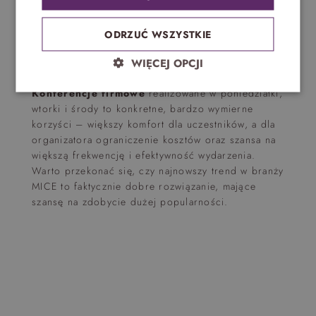
mniejsze obłożenie hoteli
łatwiejszy dostęp do atrakcji wybranego obiektu
ODRZUĆ WSZYSTKIE
– np. SPA, basen, siłownia
WIĘCEJ OPCJI
większa liczba potencjalnych uczestników
Konferencje firmowe
realizowane w poniedziałki,
wtorki i środy to konkretne, bardzo wymierne
korzyści – większy komfort dla uczestników, a dla
organizatora ograniczenie kosztów oraz szansa na
większą frekwencję i efektywność wydarzenia.
Warto przekonać się, czy najnowszy trend w branży
MICE to faktycznie dobre rozwiązanie, mające
szansę na zdobycie dużej popularności.