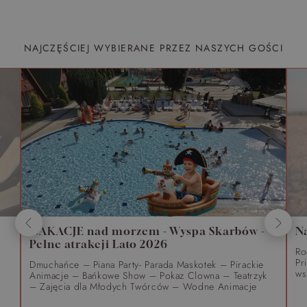
NAJCZĘŚCIEJ WYBIERANE PRZEZ NASZYCH GOŚCI
WAKACJE nad morzem - Wyspa Skarbów -
N
Pełne atrakcji Lato 2026
Ro
Pr
Dmuchańce – Piana Party- Parada Maskotek – Pirackie
ws
Animacje – Bańkowe Show – Pokaz Clowna – Teatrzyk
– Zajęcia dla Młodych Twórców – Wodne Animacje