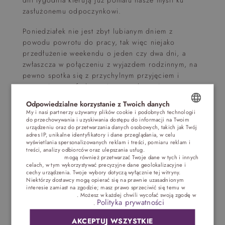
zasłużonemu odpoczynkowi.
Poniedziałek nie jest zbyt lubianym dniem z
powodu powrotu do pracy, tak więc niejako
przedłużenie weekendu o jeden czy dwa dni, a
zwłaszcza w połączeniu z wyjazdem rodzinnym, na
pewno spotka się z przychylnym przyjęciem i
zapewni sporą frekwencję na wydarzeniu.
Odpowiedzialne korzystanie z Twoich danych
Sale konferencyjne w Polsce
cieszą się obecnie
My i nasi partnerzy używamy plików cookie i podobnych technologii
ogromną popularnością. Bardzo często bywają
do przechowywania i uzyskiwania dostępu do informacji na Twoim
POLISH
urządzeniu oraz do przetwarzania danych osobowych, takich jak Twój
zarezerwowane na wiele miesięcy i możemy mieć
adres IP, unikalne identyfikatory i dane przeglądania, w celu
problem z wynajmem w sobotę czy niedzielę
ENGLISH
wyświetlania spersonalizowanych reklam i treści, pomiaru reklam i
treści, analizy odbiorców oraz ulepszania usług.
Dostawcy stron
miejsca, które sobie upatrzyliśmy. Dlatego właśnie
trzecich (1881)
mogą również przetwarzać Twoje dane w tych i innych
GERMAN
dni w środku tygodnia mogą być bardzo
celach, w tym wykorzystywać precyzyjne dane geolokalizacyjne i
atrakcyjnym terminem, a to wszytko dzięki takim
cechy urządzenia. Twoje wybory dotyczą wyłącznie tej witryny.
CZECH
Niektórzy dostawcy mogą opierać się na prawnie uzasadnionym
czynnikom jak:
interesie zamiast na zgodzie; masz prawo sprzeciwić się temu w
Ustawieniach reklam
. Możesz w każdej chwili wycofać swoją zgodę w
Polityka prywatności
większy wybór pomieszczeń konferencyjnych
Ustawieniach plików cookie
.
niższe ceny wynajmu sal
AKCEPTUJ WSZYSTKIE