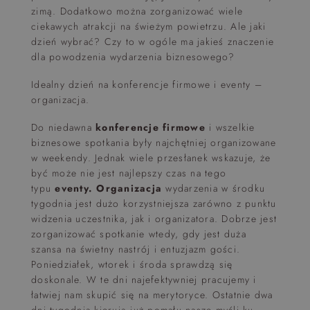
zimą. Dodatkowo można zorganizować wiele
ciekawych atrakcji na świeżym powietrzu. Ale jaki
dzień wybrać? Czy to w ogóle ma jakieś znaczenie
dla powodzenia wydarzenia biznesowego?
Idealny dzień na konferencje firmowe i eventy –
organizacja.
Do niedawna
konferencje firmowe
i wszelkie
biznesowe spotkania były najchętniej organizowane
w weekendy. Jednak wiele przesłanek wskazuje, że
być może nie jest najlepszy czas na tego
typu
eventy. Organizacja
wydarzenia w środku
tygodnia jest dużo korzystniejsza zarówno z punktu
widzenia uczestnika, jak i organizatora. Dobrze jest
zorganizować spotkanie wtedy, gdy jest duża
szansa na świetny nastrój i entuzjazm gości.
Poniedziałek, wtorek i środa sprawdzą się
doskonale. W te dni najefektywniej pracujemy i
łatwiej nam skupić się na merytoryce. Ostatnie dwa
dni tygodnia kierują już pomału nasze myśli ku