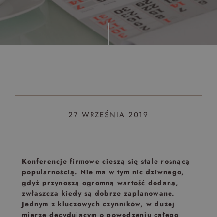
Top 5 bestsellers
WAKACJE nad morzem - Wyspa Skarbów - Pełne
atrakcji Lato 2026
Program odchudzający Start
Program odchudzający SPA Deluxe
Sylwester w klimacie Moulin Rouge - pobyt z balem -
FIRST MINUTE
27 WRZEŚNIA 2019
SPA dla przyjaciółek
PIESKI MILE WIDZIANE
PET FRIENDLY
Konferencje firmowe cieszą się stale rosnącą
popularnością. Nie ma w tym nic dziwnego,
gdyż przynoszą ogromną wartość dodaną,
zwłaszcza kiedy są dobrze zaplanowane.
Jednym z kluczowych czynników, w dużej
mierze decydującym o powodzeniu całego