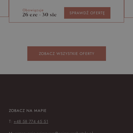
Obowiązuje
SPRAWDŹ OFERTĘ
26 cze - 30 sie
ZOBACZ WSZYSTKIE OFERTY
ZOBACZ NA MAPIE
T:
+48 58 774 45 51