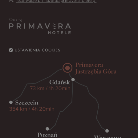
M:
rezerwacje.primavera@primaverahotele.pl
Odkryj
USTAWIENIA COOKIES