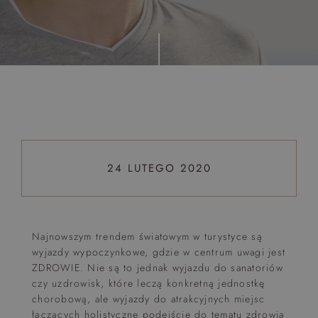
Top 5 bestsellers
WAKACJE nad morzem - Wyspa Skarbów - Pełne
atrakcji Lato 2026
Program odchudzający Start
Program odchudzający SPA Deluxe
Sylwester w klimacie Moulin Rouge - pobyt z balem -
FIRST MINUTE
24 LUTEGO 2020
SPA dla przyjaciółek
PIESKI MILE WIDZIANE
PET FRIENDLY
Najnowszym trendem światowym w turystyce są
wyjazdy wypoczynkowe, gdzie w centrum uwagi jest
ZDROWIE. Nie są to jednak wyjazdu do sanatoriów
czy uzdrowisk, które leczą konkretną jednostkę
chorobową, ale wyjazdy do atrakcyjnych miejsc
łączących holistyczne podejście do tematu zdrowia