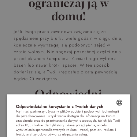
ograniczaj ją w
domu!
Jeśli Twoja praca zawodowa związana się ze
spędzaniem przy biurku wielu godzin w ciągu dnia,
koniecznie wystrzegaj się podobnych zajęć w
czasie wolnym. Nie spędzaj pozostałej części dnia
przed ekranem komputera. Zamiast tego wybierz
basen lub nawet krótki spacer. W ten sposób
dotlenisz się, a Twój kręgosłup z całą pewnością
będzie Ci wdzięczny.
Odpowiedni
odpoczynek
Odpowiedzialne korzystanie z Twoich danych
My i nasi partnerzy używamy plików cookie i podobnych technologii
do przechowywania i uzyskiwania dostępu do informacji na Twoim
POLISH
urządzeniu oraz do przetwarzania danych osobowych, takich jak Twój
Praca przy komputerze
to ogromny wysiłek dla
adres IP, unikalne identyfikatory i dane przeglądania, w celu
naszego organizmu. Wydawać się może, że
ENGLISH
wyświetlania spersonalizowanych reklam i treści, pomiaru reklam i
treści, analizy odbiorców oraz ulepszania usług.
Dostawcy stron
siedząc, nic nie robimy. Jest to jednak nieprawda.