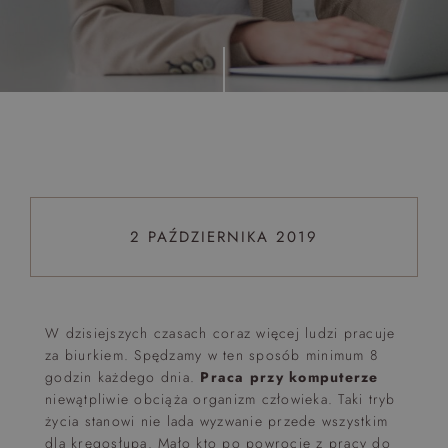
Top 5 bestsellers
WAKACJE nad morzem - Wyspa Skarbów - Pełne
atrakcji Lato 2026
Program odchudzający Start
Program odchudzający SPA Deluxe
Sylwester w klimacie Moulin Rouge - pobyt z balem -
FIRST MINUTE
2 PAŹDZIERNIKA 2019
SPA dla przyjaciółek
PIESKI MILE WIDZIANE
PET FRIENDLY
W dzisiejszych czasach coraz więcej ludzi pracuje
za biurkiem. Spędzamy w ten sposób minimum 8
godzin każdego dnia.
Praca przy komputerze
niewątpliwie obciąża organizm człowieka. Taki tryb
życia stanowi nie lada wyzwanie przede wszystkim
dla kręgosłupa. Mało kto po powrocie z pracy do