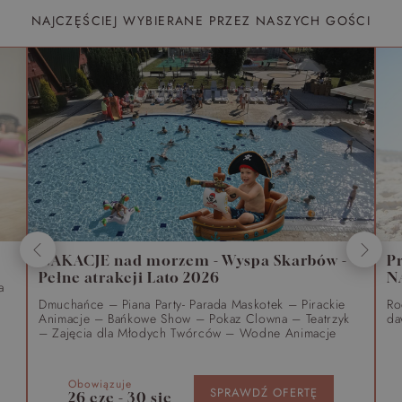
NAJCZĘŚCIEJ WYBIERANE PRZEZ NASZYCH GOŚCI
WAKACJE nad morzem - Wyspa Skarbów -
P
Pełne atrakcji Lato 2026
N
a
Dmuchańce – Piana Party- Parada Maskotek – Pirackie
Ro
Animacje – Bańkowe Show – Pokaz Clowna – Teatrzyk
da
– Zajęcia dla Młodych Twórców – Wodne Animacje
Obowiązuje
SPRAWDŹ OFERTĘ
26 cze - 30 sie