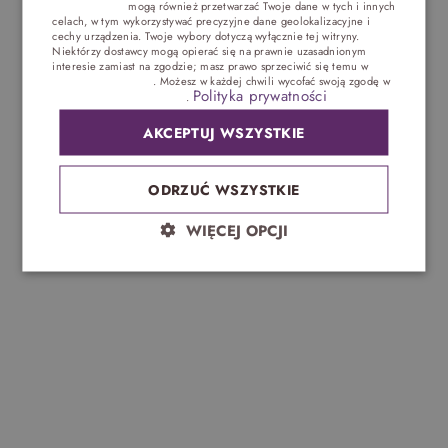
trzecich (1881)
mogą również przetwarzać Twoje dane w tych i innych
GERMAN
Nasz kręgosłup nieustannie pracuje. Gdy siedzimy,
celach, w tym wykorzystywać precyzyjne dane geolokalizacyjne i
cechy urządzenia. Twoje wybory dotyczą wyłącznie tej witryny.
nie jest to jego naturalna pozycja. Warto zadbać
CZECH
Niektórzy dostawcy mogą opierać się na prawnie uzasadnionym
więc o odpowiednią regenerację. Dobry wybór
interesie zamiast na zgodzie; masz prawo sprzeciwić się temu w
Ustawieniach reklam
. Możesz w każdej chwili wycofać swoją zgodę w
stanowi odpoczynek dedykowany przede wszystkim
Polityka prywatności
Ustawieniach plików cookie
.
kręgosłupowi. Sześciodniowy program ZDROWY
KRĘGOSŁUP od Primavery w Jastrzębiej Górze
AKCEPTUJ WSZYSTKIE
zapewni ulgę Twoim plecom. Jeśli organizm daje Ci
jasne sygnały, że czuje się przemęczony, nie czekaj
ODRZUĆ WSZYSTKIE
– pozbądź się napięcia mięśni i zmęczenia.
Ból
kręgosłupa
– zapomnij o nim raz na zawsze!
WIĘCEJ OPCJI
Zadbaj o swoje zdrowie jak najszybciej!