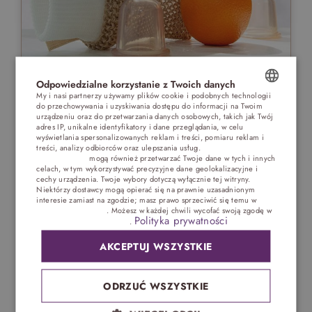
Odpowiedzialne korzystanie z Twoich danych
Bańka chińska na cellulit
My i nasi partnerzy używamy plików cookie i podobnych technologii
do przechowywania i uzyskiwania dostępu do informacji na Twoim
POLISH
urządzeniu oraz do przetwarzania danych osobowych, takich jak Twój
adres IP, unikalne identyfikatory i dane przeglądania, w celu
ENGLISH
wyświetlania spersonalizowanych reklam i treści, pomiaru reklam i
treści, analizy odbiorców oraz ulepszania usług.
Dostawcy stron
trzecich (1881)
mogą również przetwarzać Twoje dane w tych i innych
GERMAN
celach, w tym wykorzystywać precyzyjne dane geolokalizacyjne i
cechy urządzenia. Twoje wybory dotyczą wyłącznie tej witryny.
CZECH
Niektórzy dostawcy mogą opierać się na prawnie uzasadnionym
interesie zamiast na zgodzie; masz prawo sprzeciwić się temu w
Ustawieniach reklam
. Możesz w każdej chwili wycofać swoją zgodę w
Polityka prywatności
Ustawieniach plików cookie
.
AKCEPTUJ WSZYSTKIE
ODRZUĆ WSZYSTKIE