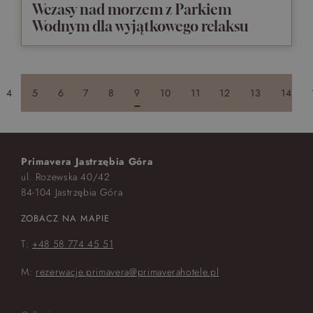
Wczasy nad morzem z Parkiem
Wodnym dla wyjątkowego relaksu
4
5
6
7
8
9
10
11
12
13
14
Primavera Jastrzębia Góra
ul. Rozewska 40/42
84-104 Jastrzębia Góra
ZOBACZ NA MAPIE
T:
+48 58 774 45 51
M:
rezerwacje.primavera@primaverahotele.pl