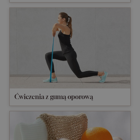
Ćwiczenia z gumą oporową