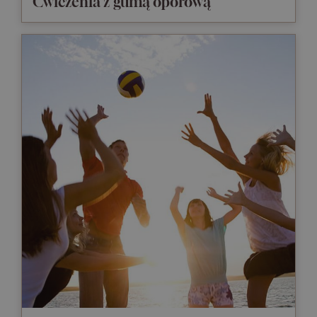
Ćwiczenia z gumą oporową