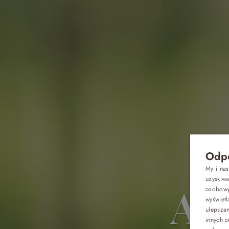
Odpo
My i na
uzyskiw
osobowyc
Akt
wyświetl
Oferty
ulepsza
innych c