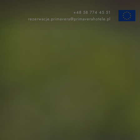
+48 58 774 45 51
ZAMKNIJ
rezerwacje.primavera@primaverahotele.pl