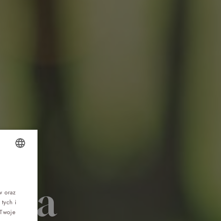
Top 5 bestsellers
OLISH
WAKACJE nad morzem - Wyspa Skarbów -
Pełne atrakcji Lato 2026
czna
NGLISH
w oraz
tych i
ERMAN
Program odchudzający Start
 Twoje
ZECH