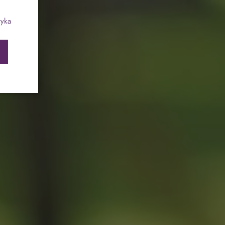
ia
ch
Program odchudzający SPA Deluxe
tyka
Sylwester w klimacie Moulin Rouge - pobyt z
balem - FIRST MINUTE
SPA dla przyjaciółek
PIESKI MILE WIDZIANE
PET FRIENDLY