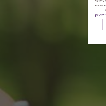
p
wybory d
Pokoje
uzasadn
reklam
.
prywat
Gastronomia
Atrakcje
Galeria
Kontakt