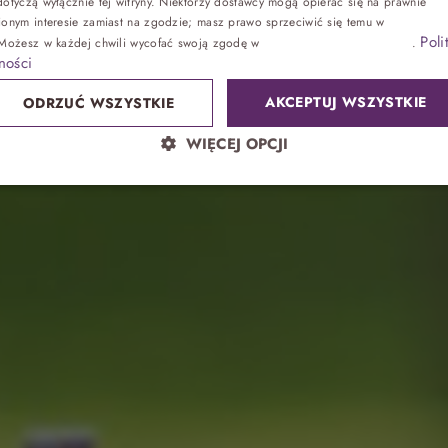
o 60 roku życ
otyczą wyłącznie tej witryny. Niektórzy dostawcy mogą opierać się na prawnie
ionym interesie zamiast na zgodzie; masz prawo sprzeciwić się temu w
Ustawienia
Poli
 Możesz w każdej chwili wycofać swoją zgodę w
Ustawieniach plików cookie
.
Zdrowie
ności
AKCEPTUJ WSZYSTKIE
ODRZUĆ WSZYSTKIE
Sand SPA
WIĘCEJ OPCJI
Lokalnie
atrakcje bez noclegu, przyjęcia
Park wodny