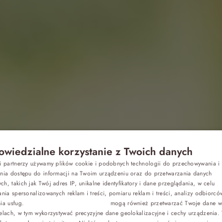
wiedzialne korzystanie z Twoich danych
Z dziećmi
si partnerzy używamy plików cookie i podobnych technologii do przechowywania i
P
ania dostępu do informacji na Twoim urządzeniu oraz do przetwarzania danych
h, takich jak Twój adres IP, unikalne identyfikatory i dane przeglądania, w celu
ywność fizy
E
Biznes
ania spersonalizowanych reklam i treści, pomiaru reklam i treści, analizy odbiorcó
nia usług.
Dostawcy stron trzecich (1881)
mogą również przetwarzać Twoje dane w 
G
elach, w tym wykorzystywać precyzyjne dane geolokalizacyjne i cechy urządzenia.
Odchudzanie
C