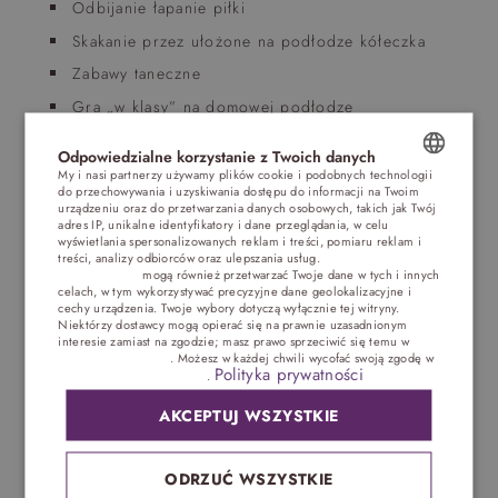
Odbijanie łapanie piłki
Skakanie przez ułożone na podłodze kółeczka
Zabawy taneczne
Gra „w klasy” na domowej podłodze
Skakanie przez gumę zamocowaną do dwóch
Odpowiedzialne korzystanie z Twoich danych
krzeseł
My i nasi partnerzy używamy plików cookie i podobnych technologii
do przechowywania i uzyskiwania dostępu do informacji na Twoim
Skakanie na skakance
POLISH
urządzeniu oraz do przetwarzania danych osobowych, takich jak Twój
i wiele innych…
adres IP, unikalne identyfikatory i dane przeglądania, w celu
ENGLISH
wyświetlania spersonalizowanych reklam i treści, pomiaru reklam i
treści, analizy odbiorców oraz ulepszania usług.
Dostawcy stron
Pomysłów na zabawę połączoną z aktywnością
trzecich (1881)
mogą również przetwarzać Twoje dane w tych i innych
GERMAN
celach, w tym wykorzystywać precyzyjne dane geolokalizacyjne i
fizyczną naprawdę jest wiele. Warto zainteresować
cechy urządzenia. Twoje wybory dotyczą wyłącznie tej witryny.
CZECH
się dostępnymi ćwiczeniami i dopasować je np. do
Niektórzy dostawcy mogą opierać się na prawnie uzasadnionym
predyspozycji lokalowych. Bardzo dobrym
interesie zamiast na zgodzie; masz prawo sprzeciwić się temu w
Ustawieniach reklam
. Możesz w każdej chwili wycofać swoją zgodę w
pomysłem jest również domowa
gimnastyka dla
Polityka prywatności
Ustawieniach plików cookie
.
dzieci
. Rozciąganie i trening równowagi wpływają
AKCEPTUJ WSZYSTKIE
również na kształtowanie odpowiedniej postawy i
zapobieganie ich wadom. Dobrym krokiem jest
inwestycja np. coraz popularniejsze drabinki
ODRZUĆ WSZYSTKIE
gimnastyczne z akcesoriami, które mocuje się w