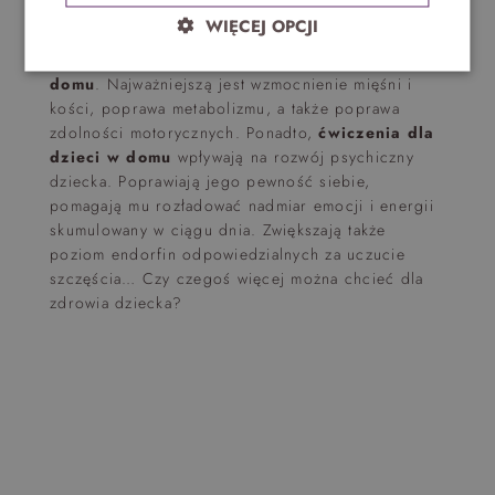
domu.
WIĘCEJ OPCJI
Istnieje wiele korzyści z
ćwiczeń dla dzieci w
domu
. Najważniejszą jest wzmocnienie mięśni i
kości, poprawa metabolizmu, a także poprawa
zdolności motorycznych. Ponadto,
ćwiczenia dla
dzieci w domu
wpływają na rozwój psychiczny
dziecka. Poprawiają jego pewność siebie,
pomagają mu rozładować nadmiar emocji i energii
skumulowany w ciągu dnia. Zwiększają także
poziom endorfin odpowiedzialnych za uczucie
szczęścia… Czy czegoś więcej można chcieć dla
zdrowia dziecka?