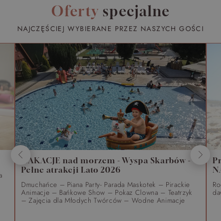
Oferty
specjalne
NAJCZĘŚCIEJ WYBIERANE PRZEZ NASZYCH GOŚCI
WAKACJE nad morzem - Wyspa Skarbów -
P
Pełne atrakcji Lato 2026
N
a
Dmuchańce – Piana Party- Parada Maskotek – Pirackie
Ro
Animacje – Bańkowe Show – Pokaz Clowna – Teatrzyk
da
– Zajęcia dla Młodych Twórców – Wodne Animacje