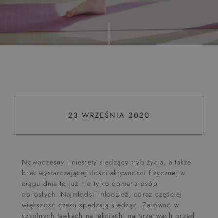
Top 5 bestsellers
WAKACJE nad morzem - Wyspa Skarbów - Pełne
atrakcji Lato 2026
Program odchudzający Start
Program odchudzający SPA Deluxe
Sylwester w klimacie Moulin Rouge - pobyt z balem -
FIRST MINUTE
23 WRZEŚNIA 2020
SPA dla przyjaciółek
PIESKI MILE WIDZIANE
PET FRIENDLY
Nowoczesny i niestety siedzący tryb życia, a także
brak wystarczającej ilości aktywności fizycznej w
ciągu dnia to już nie tylko domena osób
dorosłych. Najmłodsii młodzież, coraz częściej
większość czasu spędzają siedząc. Zarówno w
szkolnych ławkach na lekcjach, na przerwach przed