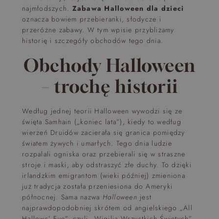
najmłodszych.
Zabawa
Halloween dla dzieci
oznacza bowiem przebieranki, słodycze i
przeróżne zabawy. W tym wpisie przybliżamy
historię i szczegóły obchodów tego dnia.
Obchody Halloween
– trochę historii
Według jednej teorii Halloween wywodzi się ze
święta Samhain („koniec lata”), kiedy to według
wierzeń Druidów zacierała się granica pomiędzy
światem żywych i umarłych. Tego dnia ludzie
rozpalali ogniska oraz przebierali się w straszne
stroje i maski, aby odstraszyć złe duchy. To dzięki
irlandzkim emigrantom (wieki później) zmieniona
już tradycja została przeniesiona do Ameryki
północnej. Sama nazwa
Halloween
jest
najprawdopodobniej skrótem od angielskiego
„
All
Hallows’ Eve”, czyli „Wigilia Wszystkich Świętych”.