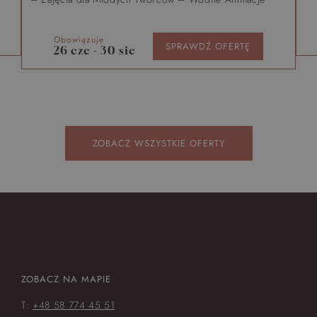
Obowiązuje
SPRAWDŹ OFERTĘ
26 cze - 30 sie
ZOBACZ WSZYSTKIE OFERTY
ZOBACZ NA MAPIE
T:
+48 58 774 45 51