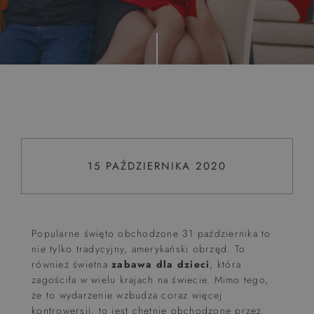
Top 5 bestsellers
WAKACJE nad morzem - Wyspa Skarbów - Pełne
atrakcji Lato 2026
Program odchudzający Start
Program odchudzający SPA Deluxe
Sylwester w klimacie Moulin Rouge - pobyt z balem -
FIRST MINUTE
15 PAŹDZIERNIKA 2020
SPA dla przyjaciółek
PIESKI MILE WIDZIANE
PET FRIENDLY
Popularne święto obchodzone 31 października to
nie tylko tradycyjny, amerykański obrzęd. To
również świetna
zabawa dla dzieci
, która
zagościła w wielu krajach na świecie. Mimo tego,
że to wydarzenie wzbudza coraz więcej
kontrowersji, to jest chętnie obchodzone przez