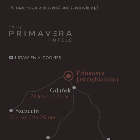
M:
rezerwacje.primavera@primaverahotele.pl
Odkryj
USTAWIENIA COOKIES