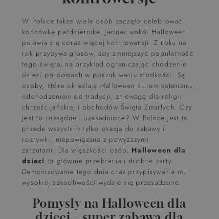
W Polsce także wiele osób zaczęło celebrować
końcówkę października. Jednak wokól Halloween
pojawia się coraz więcej kontrowersji. Z roku na
rok przybywa głosów, aby zmniejszyć popularność
tego święta, na przykład ograniczając chodzenie
dzieci po domach w poszukiwaniu słodkości. Są
osoby, które określają Halloween kultem satanizmu,
odchodzeniem od tradycji, zniewagą dla religii
chrześcijańskiej i obchodów Święta Zmarłych. Czy
jest to rozsądne i uzasadnione? W Polsce jest to
przede wszystkim tylko okazja do zabawy i
rozrywki, niepowiązana z powyższymi
zarzutami. Dla więszkości osób,
Halloween dla
dzieci
to głównie przebrania i drobne żarty.
Demonizowanie tego dnia oraz przypisywanie mu
wysokiej szkodliwości wydaje się przesadzone.
Pomysły
na Halloween dla
dzieci
– super
zabawa dla