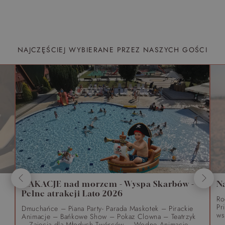
NAJCZĘŚCIEJ WYBIERANE PRZEZ NASZYCH GOŚCI
WAKACJE nad morzem - Wyspa Skarbów -
N
Pełne atrakcji Lato 2026
Ro
Pr
Dmuchańce – Piana Party- Parada Maskotek – Pirackie
ws
Animacje – Bańkowe Show – Pokaz Clowna – Teatrzyk
– Zajęcia dla Młodych Twórców – Wodne Animacje