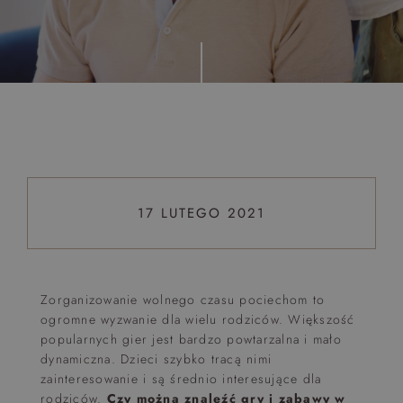
Top 5 bestsellers
WAKACJE nad morzem - Wyspa Skarbów - Pełne
atrakcji Lato 2026
Program odchudzający Start
Program odchudzający SPA Deluxe
Sylwester w klimacie Moulin Rouge - pobyt z balem -
FIRST MINUTE
17 LUTEGO 2021
SPA dla przyjaciółek
PIESKI MILE WIDZIANE
PET FRIENDLY
Zorganizowanie wolnego czasu pociechom to
ogromne wyzwanie dla wielu rodziców. Większość
popularnych gier jest bardzo powtarzalna i mało
dynamiczna. Dzieci szybko tracą nimi
zainteresowanie i są średnio interesujące dla
rodziców.
Czy można znaleźć gry i zabawy w