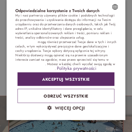
lub improwizować wizytę u lekarza. W sklepach
Odpowiedzialne korzystanie z Twoich danych
można kupić także gotowe zestawy edukacyjne np.
My i nasi partnerzy używamy plików cookie i podobnych technologii
małego mechanika, magika, majsterkowicza.
do przechowywania i uzyskiwania dostępu do informacji na Twoim
POLISH
urządzeniu oraz do przetwarzania danych osobowych, takich jak Twój
adres IP, unikalne identyfikatory i dane przeglądania, w celu
ENGLISH
wyświetlania spersonalizowanych reklam i treści, pomiaru reklam i
treści, analizy odbiorców oraz ulepszania usług.
Dostawcy stron
trzecich (1881)
mogą również przetwarzać Twoje dane w tych i innych
GERMAN
celach, w tym wykorzystywać precyzyjne dane geolokalizacyjne i
cechy urządzenia. Twoje wybory dotyczą wyłącznie tej witryny.
CZECH
Niektórzy dostawcy mogą opierać się na prawnie uzasadnionym
interesie zamiast na zgodzie; masz prawo sprzeciwić się temu w
Ustawieniach reklam
. Możesz w każdej chwili wycofać swoją zgodę w
Polityka prywatności
Ustawieniach plików cookie
.
AKCEPTUJ WSZYSTKIE
NAJCZĘŚCIEJ WYBIERANE PRZEZ NASZYCH GOŚCI
ODRZUĆ WSZYSTKIE
WIĘCEJ OPCJI