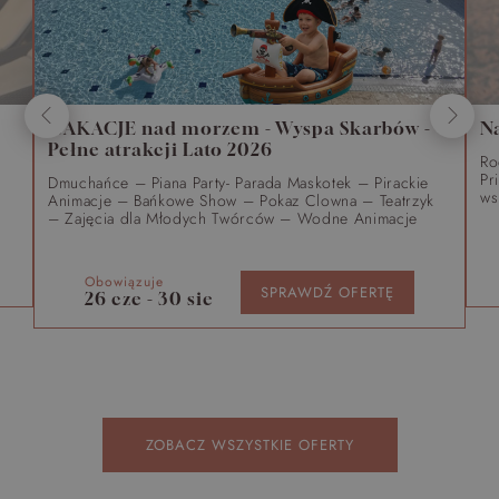
WAKACJE nad morzem - Wyspa Skarbów -
N
Pełne atrakcji Lato 2026
Ro
Pr
Dmuchańce – Piana Party- Parada Maskotek – Pirackie
ws
Animacje – Bańkowe Show – Pokaz Clowna – Teatrzyk
– Zajęcia dla Młodych Twórców – Wodne Animacje
Obowiązuje
SPRAWDŹ OFERTĘ
26 cze - 30 sie
ZOBACZ WSZYSTKIE OFERTY