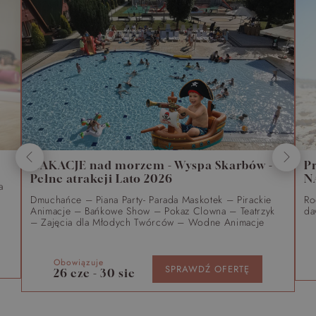
WAKACJE nad morzem - Wyspa Skarbów -
P
Pełne atrakcji Lato 2026
N
a
Dmuchańce – Piana Party- Parada Maskotek – Pirackie
Ro
Animacje – Bańkowe Show – Pokaz Clowna – Teatrzyk
da
– Zajęcia dla Młodych Twórców – Wodne Animacje
Obowiązuje
SPRAWDŹ OFERTĘ
26 cze - 30 sie