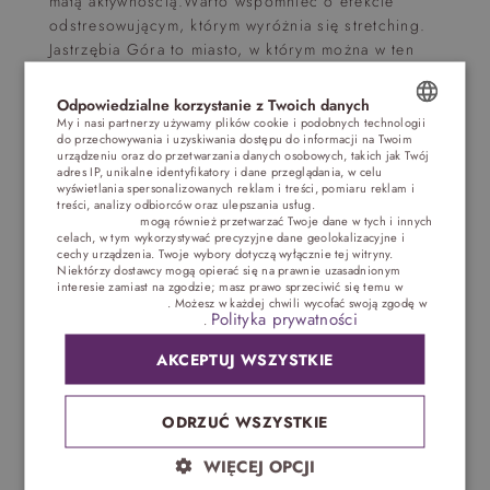
małą aktywnością.Warto wspomnieć o efekcie
odstresowującym, którym wyróżnia się stretching.
Jastrzębia Góra to miasto, w którym można w ten
sposób dotlenić ciało oraz zminimalizować oznaki
przemęczenia. Trening wykazuje też właściwości
Odpowiedzialne korzystanie z Twoich danych
rewitalizacyjne.
My i nasi partnerzy używamy plików cookie i podobnych technologii
do przechowywania i uzyskiwania dostępu do informacji na Twoim
POLISH
urządzeniu oraz do przetwarzania danych osobowych, takich jak Twój
Nordic Walking nad
adres IP, unikalne identyfikatory i dane przeglądania, w celu
ENGLISH
wyświetlania spersonalizowanych reklam i treści, pomiaru reklam i
treści, analizy odbiorców oraz ulepszania usług.
Dostawcy stron
Bałtykiem
trzecich (1881)
mogą również przetwarzać Twoje dane w tych i innych
GERMAN
celach, w tym wykorzystywać precyzyjne dane geolokalizacyjne i
cechy urządzenia. Twoje wybory dotyczą wyłącznie tej witryny.
CZECH
Niektórzy dostawcy mogą opierać się na prawnie uzasadnionym
Nasza ostatnia propozycja to Nordic Walking,
interesie zamiast na zgodzie; masz prawo sprzeciwić się temu w
rodzaj aktywności polegający na spacerach ze
Ustawieniach reklam
. Możesz w każdej chwili wycofać swoją zgodę w
Polityka prywatności
Ustawieniach plików cookie
.
specjalnymi kijkami. Ta forma rekreacji cieszy się
rosnącym zainteresowaniem turystów
AKCEPTUJ WSZYSTKIE
odwiedzających Jastrzębią Górę. Pozwala niejako
„przy okazji” zwiedzania czy podziwiania widoków
ODRZUĆ WSZYSTKIE
prowadzić trening angażujący całe ciało. W trakcie
marszu ze wspomaganiem kijami pracuje więcej
WIĘCEJ OPCJI
mięśni niż podczas zwykłego spaceru.
Wystarczy