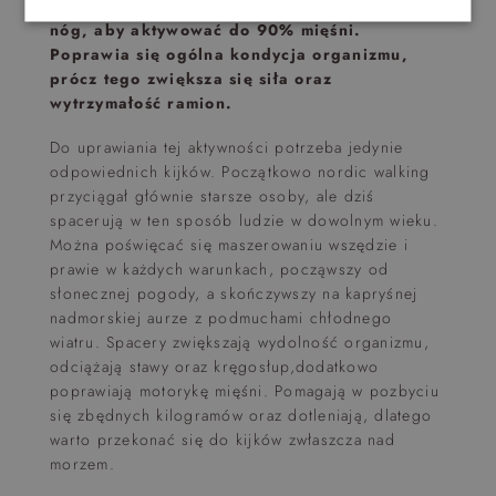
nauczyć się synchronizacji ruchów rąk oraz
nóg, aby aktywować do 90% mięśni.
Poprawia się ogólna kondycja organizmu,
prócz tego zwiększa się siła oraz
wytrzymałość ramion.
Do uprawiania tej aktywności potrzeba jedynie
odpowiednich kijków. Początkowo nordic walking
przyciągał głównie starsze osoby, ale dziś
spacerują w ten sposób ludzie w dowolnym wieku.
Można poświęcać się maszerowaniu wszędzie i
prawie w każdych warunkach, począwszy od
słonecznej pogody, a skończywszy na kapryśnej
nadmorskiej aurze z podmuchami chłodnego
wiatru. Spacery zwiększają wydolność organizmu,
odciążają stawy oraz kręgosłup,dodatkowo
poprawiają motorykę mięśni. Pomagają w pozbyciu
się zbędnych kilogramów oraz dotleniają, dlatego
warto przekonać się do kijków zwłaszcza nad
morzem.