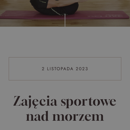
Top 5 bestsellers
WAKACJE nad morzem - Wyspa Skarbów - Pełne
atrakcji Lato 2026
Program odchudzający Start
Program odchudzający SPA Deluxe
Sylwester w klimacie Moulin Rouge - pobyt z balem -
FIRST MINUTE
2 LISTOPADA 2023
SPA dla przyjaciółek
PIESKI MILE WIDZIANE
PET FRIENDLY
Zajęcia sportowe
nad morzem