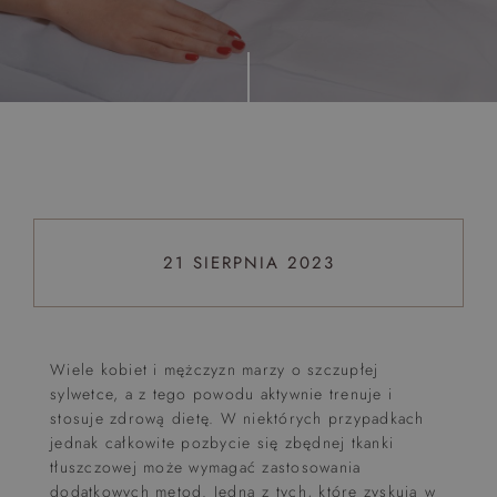
Top 5 bestsellers
WAKACJE nad morzem - Wyspa Skarbów - Pełne
atrakcji Lato 2026
Program odchudzający Start
Program odchudzający SPA Deluxe
Sylwester w klimacie Moulin Rouge - pobyt z balem -
FIRST MINUTE
21 SIERPNIA 2023
SPA dla przyjaciółek
PIESKI MILE WIDZIANE
PET FRIENDLY
Wiele kobiet i mężczyzn marzy o szczupłej
sylwetce, a z tego powodu aktywnie trenuje i
stosuje zdrową dietę. W niektórych przypadkach
jednak całkowite pozbycie się zbędnej tkanki
tłuszczowej może wymagać zastosowania
dodatkowych metod. Jedną z tych, które zyskują w