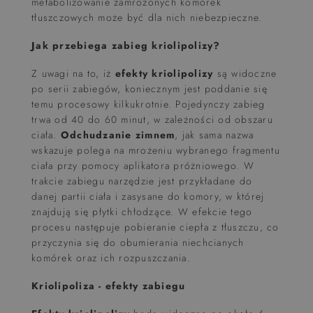
metabolizowanie zamrożonych komórek
tłuszczowych może być dla nich niebezpieczne.
Jak przebiega zabieg kriolipolizy?
Z uwagi na to, iż
efekty kriolipolizy
są widoczne
po serii zabiegów, koniecznym jest poddanie się
temu procesowy kilkukrotnie. Pojedynczy zabieg
trwa od 40 do 60 minut, w zależności od obszaru
ciała.
Odchudzanie zimnem
, jak sama nazwa
wskazuje polega na mrożeniu wybranego fragmentu
ciała przy pomocy aplikatora próżniowego. W
trakcie zabiegu narzędzie jest przykładane do
danej partii ciała i zasysane do komory, w której
znajdują się płytki chłodzące. W efekcie tego
procesu następuje pobieranie ciepła z tłuszczu, co
przyczynia się do obumierania niechcianych
komórek oraz ich rozpuszczania.
Kriolipoliza - efekty zabiegu