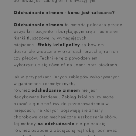
ponieważ jest zabiegiem nieinwazyjnym.
Odchudzanie zimnem - komu jest zalecane?
Odchudzanie zimnem
to metoda polecana przede
wszystkim pacjentom borykającym się z nadmiarem
tkanki tłuszczowej w wymagających
miejscach.
Efekty kriolipolizy
są bowiem
doskonale widoczne w okolicach brzucha, ramion
czy pleców. Technikę tę z powodzeniem
wykorzystuje się również na udach oraz biodrach.
Jak w przypadkach innych zabiegów wykonywanych
w gabinetach kosmetycznych,
również
odchudzanie zimnem
nie jest
dedykowane każdemu. Zabieg kriolipolizy może
okazać się niemożliwy do przeprowadzenia w
miejscach, na których pojawiają się zmiany
chorobowe oraz mechaniczne uszkodzenia skóry.
Tej metody
na odchudzanie
nie poleca się
również osobom z obciążoną wątrobą, ponieważ