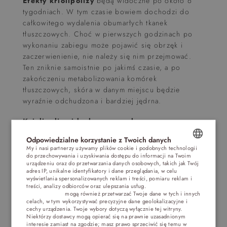
Efekty kriolipolizy
będą widoczne po około 6
tygodniach. W tym czasie bowiem dochodzi do
całkowitego wydalenia obumarłych tkanek
tłuszczowych. Choć w pierwszych godzinach po
wykonaniu zabiegu może pojawić się obrzęk i
zaczerwienienie, nie należy się nim przejmować.
Ten zniknie samoistnie po jakimś czasie, a po
zakończeniu metabolizowania komórek
tłuszczowych, skóra w danym miejscu będzie
wyraźnie odchudzona i bardziej jędrna.
Kriolipoliza idealnym sposobem na
odchudzanie?
Odpowiedzialne korzystanie z Twoich danych
My i nasi partnerzy używamy plików cookie i podobnych technologii
Należy podkreślić, iż
odchudzanie
do przechowywania i uzyskiwania dostępu do informacji na Twoim
POLISH
zimnem
urządzeniu oraz do przetwarzania danych osobowych, takich jak Twój
stanowi jedynie metodę wspomagającą
adres IP, unikalne identyfikatory i dane przeglądania, w celu
proces utraty zbędnej tkanki tłuszczowej. Metoda
ENGLISH
wyświetlania spersonalizowanych reklam i treści, pomiaru reklam i
ta stanowi idealną
na odchudzanie
trudnych partii
treści, analizy odbiorców oraz ulepszania usług.
Dostawcy stron
trzecich (1881)
mogą również przetwarzać Twoje dane w tych i innych
GERMAN
ciała, w których komórki tłuszczowe utrzymują się
celach, w tym wykorzystywać precyzyjne dane geolokalizacyjne i
na dłużej. Choć
efekty kriolipolizy
są
cechy urządzenia. Twoje wybory dotyczą wyłącznie tej witryny.
CZECH
Niektórzy dostawcy mogą opierać się na prawnie uzasadnionym
zaskakująco pozytywne, należy mieć na względzie,
interesie zamiast na zgodzie; masz prawo sprzeciwić się temu w