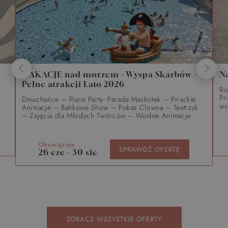
WAKACJE nad morzem - Wyspa Skarbów -
N
Pełne atrakcji Lato 2026
Ro
Pr
Dmuchańce – Piana Party- Parada Maskotek – Pirackie
ws
Animacje – Bańkowe Show – Pokaz Clowna – Teatrzyk
– Zajęcia dla Młodych Twórców – Wodne Animacje
Obowiązuje
SPRAWDŹ OFERTĘ
26 cze - 30 sie
ZOBACZ WSZYSTKIE OFERTY