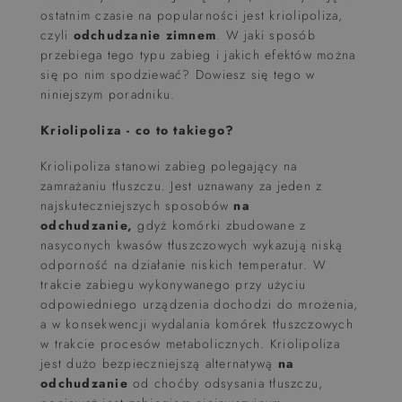
ostatnim czasie na popularności jest kriolipoliza,
czyli
odchudzanie zimnem
. W jaki sposób
przebiega tego typu zabieg i jakich efektów można
się po nim spodziewać? Dowiesz się tego w
niniejszym poradniku.
Kriolipoliza - co to takiego?
Kriolipoliza stanowi zabieg polegający na
zamrażaniu tłuszczu. Jest uznawany za jeden z
najskuteczniejszych sposobów
na
odchudzanie,
gdyż komórki zbudowane z
nasyconych kwasów tłuszczowych wykazują niską
odporność na działanie niskich temperatur. W
trakcie zabiegu wykonywanego przy użyciu
odpowiedniego urządzenia dochodzi do mrożenia,
a w konsekwencji wydalania komórek tłuszczowych
w trakcie procesów metabolicznych. Kriolipoliza
jest dużo bezpieczniejszą alternatywą
na
odchudzanie
od choćby odsysania tłuszczu,