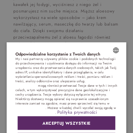
kawałek jej łodygi, wyciśniesz z niego żel i
posmarujesz nim suche miejsca. Miąższ aloesowy
wykorzystasz na wiele sposobów – jako krem
nawilżający, serum, maseczkę do twarzy lub balsam
do ciała. Dzięki swojemu działaniu
przeciwzapalnemu żel z aloesu łagodzi również
zmiany skórne. Możesz także użyć gotowego
wyciągu z aloesu, najczęściej ma on formę
Odpowiedzialne korzystanie z Twoich danych
koncentratu. Aloes wnika głęboko w skórę wraz z
My i nasi partnerzy używamy plików cookie i podobnych technologii
innymi substancjami czynnymi, zawartymi w
do przechowywania i uzyskiwania dostępu do informacji na Twoim
POLISH
urządzeniu oraz do przetwarzania danych osobowych, takich jak Twój
środkach kosmetycznych.
adres IP, unikalne identyfikatory i dane przeglądania, w celu
ENGLISH
wyświetlania spersonalizowanych reklam i treści, pomiaru reklam i
Orzeszki ziemne, mleko
treści, analizy odbiorców oraz ulepszania usług.
Dostawcy stron
trzecich (1881)
mogą również przetwarzać Twoje dane w tych i innych
GERMAN
celach, w tym wykorzystywać precyzyjne dane geolokalizacyjne i
i miód
cechy urządzenia. Twoje wybory dotyczą wyłącznie tej witryny.
CZECH
Niektórzy dostawcy mogą opierać się na prawnie uzasadnionym
interesie zamiast na zgodzie; masz prawo sprzeciwić się temu w
Ustawieniach reklam
. Możesz w każdej chwili wycofać swoją zgodę w
Zmiksuj 3-5 łyżek orzeszków ziemnych
Polityka prywatności
Ustawieniach plików cookie
.
(niesolonych) z mlekiem i miodem. Tak
przygotowaną gładką papkę nałóż na ciało, a gdy
AKCEPTUJ WSZYSTKIE
wyschnie – zmyj ją ciepłą wodą. Orzeszki ziemne