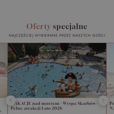
Oferty
specjalne
NAJCZĘŚCIEJ WYBIERANE PRZEZ NASZYCH GOŚCI
WAKACJE nad morzem - Wyspa Skarbów -
P
Pełne atrakcji Lato 2026
N
a