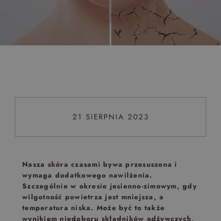
Top 5 bestsellers
WAKACJE nad morzem - Wyspa Skarbów - Pełne
atrakcji Lato 2026
Program odchudzający Start
Program odchudzający SPA Deluxe
Sylwester w klimacie Moulin Rouge - pobyt z balem -
FIRST MINUTE
21 SIERPNIA 2023
SPA dla przyjaciółek
PIESKI MILE WIDZIANE
PET FRIENDLY
Nasza skóra czasami bywa przesuszona i
wymaga dodatkowego nawilżenia.
Szczególnie w okresie jesienno-zimowym, gdy
wilgotność powietrza jest mniejsza, a
temperatura niska. Może być to także
wynikiem niedoboru składników odżywczych,