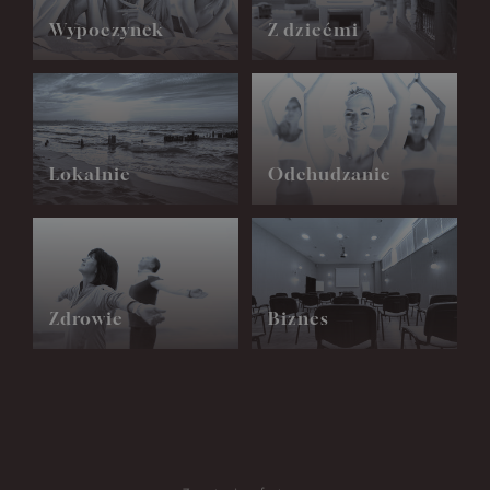
Wypoczynek
Z dziećmi
Lokalnie
Odchudzanie
Zdrowie
Biznes