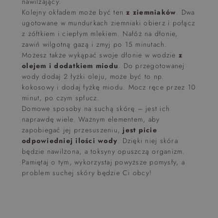
nawilżający.
Kolejny okładem może być ten
z ziemniaków
. Dwa
ugotowane w mundurkach ziemniaki obierz i połącz
z żółtkiem i ciepłym mlekiem. Nałóż na dłonie,
zawiń wilgotną gazą i zmyj po 15 minutach.
Możesz także wykąpać swoje dłonie w wodzie
z
olejem i dodatkiem miodu
. Do przegotowanej
wody dodaj 2 łyżki oleju, może być to np.
kokosowy i dodaj łyżkę miodu. Mocz ręce przez 10
minut, po czym spłucz.
Domowe sposoby na suchą skórę – jest ich
naprawdę wiele. Ważnym elementem, aby
zapobiegać jej przesuszeniu,
jest picie
odpowiedniej ilości wody
. Dzięki niej skóra
będzie nawilżona, a toksyny opuszczą organizm.
Pamiętaj o tym, wykorzystaj powyższe pomysły, a
problem suchej skóry będzie Ci obcy!