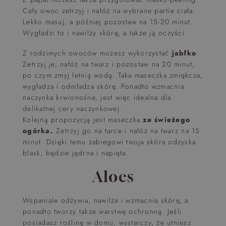
Cały owoc zetrzyj i nałóż na wybrane partie ciała.
Lekko masuj, a później pozostaw na 15-20 minut.
Wygładzi to i nawilży skórę, a także ją oczyści.
Z rodzimych owoców możesz wykorzystać
jabłko
.
Zetrzyj je, nałóż na twarz i pozostaw na 20 minut,
po czym zmyj letnią wodą. Taka maseczka zmiękcza,
wygładza i odmładza skórę. Ponadto wzmacnia
naczynka krwionośne, jest więc idealna dla
delikatnej cery naczynkowej.
Kolejną propozycją jest maseczka
ze świeżego
ogórka.
Zetrzyj go na tarce i nałóż na twarz na 15
minut. Dzięki temu zabiegowi twoja skóra odzyska
blask, będzie jędrna i napięta.
Aloes
Wspaniale odżywia, nawilża i wzmacnia skórę, a
ponadto tworzy także warstwę ochronną. Jeśli
posiadasz roślinę w domu, wystarczy, że utniesz