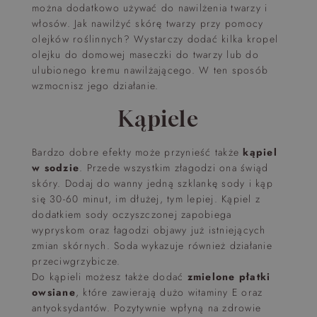
można dodatkowo używać do nawilżenia twarzy i
włosów. Jak nawilżyć skórę twarzy przy pomocy
olejków roślinnych? Wystarczy dodać kilka kropel
olejku do domowej maseczki do twarzy lub do
ulubionego kremu nawilżającego. W ten sposób
wzmocnisz jego działanie.
Kąpiele
Bardzo dobre efekty może przynieść także
kąpiel
w sodzie
. Przede wszystkim złagodzi ona świąd
skóry. Dodaj do wanny jedną szklankę sody i kąp
się 30-60 minut, im dłużej, tym lepiej. Kąpiel z
dodatkiem sody oczyszczonej zapobiega
wypryskom oraz łagodzi objawy już istniejących
zmian skórnych. Soda wykazuje również działanie
przeciwgrzybicze.
Do kąpieli możesz także dodać
zmielone płatki
owsiane
, które zawierają dużo witaminy E oraz
antyoksydantów. Pozytywnie wpłyną na zdrowie