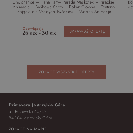
Dmuchańce – Piana Party- Parada Maskotek – Pirackie
Ro
Animacje – Bańkowe Show – Pokaz Clowna – Teatrzyk
da
– Zajęcia dla Młodych Twórców – Wodne Animacje
Obowiązuje
SPRAWDŹ OFERTĘ
26 cze - 30 sie
ZOBACZ WSZYSTKIE OFERTY
Primavera Jastrzębia Góra
ul. Rozewska 40/42
84-104 Jastrzębia Góra
ZOBACZ NA MAPIE