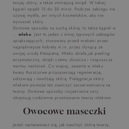
twojej skóry, a także zmniejszą świąd. W takiej
kąpieli spędź 15 do 30 minut. Podczas zabiegu nie
używaj mydła, ani innych kosmetyków, aby nie
wysuszać skóry.
Domowe sposoby na suchą skórę, to także kąpiel w
…
mleku
. Jest to jeden z mniej typowych zabiegów
upiększających, stosowany przed wiekami przez
najpiękniejsze kobiety m.in. przez słynącą ze
swojej urody Kleopatrę. Mleko działa jak peeling
enzymatyczny, dzięki czemu złuszcza i rozpuszcza
martwy naskórek. Co więcej, zawarte w mleku
kwasy tłuszczowe przyspieszają regenerację,
odżywiają i nawilżają skórę. Pielęgnacja skóry
mlekiem pomoże też zwalczyć zaczerwienienia na
twarzy. Domowe sposoby rozjaśnienia cery
obejmują codzienne przemywanie twarzy mlekiem.
Owocowe maseczki
Jeżeli zastanawiasz się, jak nawilżyć skórę twarzy,