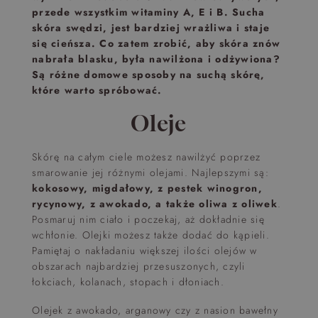
przede wszystkim witaminy A, E i B. Sucha
skóra swędzi, jest bardziej wrażliwa i staje
się cieńsza. Co zatem zrobić, aby skóra znów
nabrała blasku, była nawilżona i odżywiona?
Są różne domowe sposoby na suchą skórę,
które warto spróbować.
Oleje
Skórę na całym ciele możesz nawilżyć poprzez
smarowanie jej różnymi olejami. Najlepszymi są:
kokosowy, migdałowy, z pestek winogron,
rycynowy, z awokado, a także oliwa z oliwek
.
Posmaruj nim ciało i poczekaj, aż dokładnie się
wchłonie. Olejki możesz także dodać do kąpieli.
Pamiętaj o nakładaniu większej ilości olejów w
obszarach najbardziej przesuszonych, czyli
łokciach, kolanach, stopach i dłoniach.
Olejek z awokado, arganowy czy z nasion bawełny