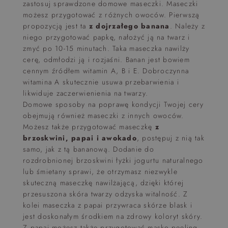
zastosuj sprawdzone domowe maseczki. Maseczki
możesz przygotować z różnych owoców. Pierwszą
propozycją jest ta
z dojrzałego banana
. Należy z
niego przygotować papkę, nałożyć ją na twarz i
zmyć po 10-15 minutach. Taka maseczka nawilży
cerę, odmłodzi ją i rozjaśni. Banan jest bowiem
cennym źródłem witamin A, B i E. Dobroczynna
witamina A skutecznie usuwa przebarwienia i
likwiduje zaczerwienienia na twarzy.
Domowe sposoby na poprawę kondycji Twojej cery
obejmują również maseczki z innych owoców.
Możesz także przygotować maseczkę
z
brzoskwini, papai i awokado
, postępuj z nią tak
samo, jak z tą bananową. Dodanie do
rozdrobnionej brzoskwini łyżki jogurtu naturalnego
lub śmietany sprawi, że otrzymasz niezwykle
skuteczną maseczkę nawilżającą, dzięki której
przesuszona skóra twarzy odzyska witalność. Z
kolei maseczka z papai przywraca skórze blask i
jest doskonałym środkiem na zdrowy koloryt skóry.
Z papai możesz także przygotować masko-peeling.