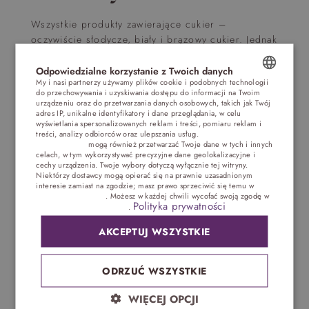
Wszystkie produkty zawierające cukier –
oczywiście słodycze, biały i brązowy cukier. Jednak
ogromną ilość węglowodanów zawierają także
produkty zbożowe, ziemniaki, kasze czy makarony.
Odpowiedzialne korzystanie z Twoich danych
My i nasi partnerzy używamy plików cookie i podobnych technologii
Wśród warzyw na czarnej liście są między innymi
do przechowywania i uzyskiwania dostępu do informacji na Twoim
POLISH
kukurydza, groszek cukrowy i dynia. Należy
urządzeniu oraz do przetwarzania danych osobowych, takich jak Twój
adres IP, unikalne identyfikatory i dane przeglądania, w celu
wykluczyć również wszystkie soki owocowe, napoje
ENGLISH
wyświetlania spersonalizowanych reklam i treści, pomiaru reklam i
gazowane.
treści, analizy odbiorców oraz ulepszania usług.
Dostawcy stron
trzecich (1881)
mogą również przetwarzać Twoje dane w tych i innych
GERMAN
celach, w tym wykorzystywać precyzyjne dane geolokalizacyjne i
Gdzie jest haczyk?
cechy urządzenia. Twoje wybory dotyczą wyłącznie tej witryny.
CZECH
Niektórzy dostawcy mogą opierać się na prawnie uzasadnionym
interesie zamiast na zgodzie; masz prawo sprzeciwić się temu w
Dieta keto święci obecnie swoje triumfy, bo spadek
Ustawieniach reklam
. Możesz w każdej chwili wycofać swoją zgodę w
masy podczas jej stosowania jest bardo szybki.
Polityka prywatności
Ustawieniach plików cookie
.
Podobnie jakiś czas temu popularna była dieta
AKCEPTUJ WSZYSTKIE
białkowa Dukana.
Jednak warto pamiętać o tym, że
każda dieta eliminacyjna ma swoje wady.
W
przypadku keto jedną z głównych wad jest znikoma
ODRZUĆ WSZYSTKIE
ilość witamin i minerałów w pożywieniu, co wiąże
się potrzebą ich suplementacji. Brak błonnika w
WIĘCEJ OPCJI
diecie może wywoływać ciężkie i uporczywe