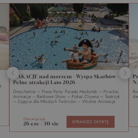
WAKACJE nad morzem - Wyspa Skarbów -
P
Pełne atrakcji Lato 2026
N
a
Dmuchańce – Piana Party- Parada Maskotek – Pirackie
Ro
Animacje – Bańkowe Show – Pokaz Clowna – Teatrzyk
da
– Zajęcia dla Młodych Twórców – Wodne Animacje
Obowiązuje
SPRAWDŹ OFERTĘ
26 cze - 30 sie