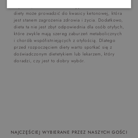
zaparcia, dodatkowo nieumiejętne stosowanie keto
diety może prowadzić do kwasicy ketonowej, która
jest stanem zagrożenia zdrowia i życia. Dodatkowo,
dieta ta nie jest zbyt odpowiednia dla osób otyłych,
które zwykle mają szereg zaburzeń metabolicznych
i chorób współistniejących z otyłością. Dlatego
przed rozpoczęciem diety warto spotkać się z
doświadczonym dietetykiem lub lekarzem, który
doradzi, czy jest to dobry wybór.
NAJCZĘŚCIEJ WYBIERANE PRZEZ NASZYCH GOŚCI