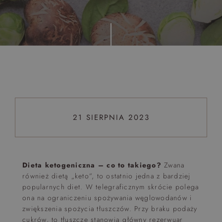
Top 5 bestsellers
WAKACJE nad morzem - Wyspa Skarbów - Pełne
atrakcji Lato 2026
Program odchudzający Start
Program odchudzający SPA Deluxe
Sylwester w klimacie Moulin Rouge - pobyt z balem -
FIRST MINUTE
21 SIERPNIA 2023
SPA dla przyjaciółek
PIESKI MILE WIDZIANE
PET FRIENDLY
Dieta ketogeniczna – co to takiego?
Zwana
również dietą „keto”, to ostatnio jedna z bardziej
popularnych diet. W telegraficznym skrócie polega
ona na ograniczeniu spożywania węglowodanów i
zwiększenia spożycia tłuszczów. Przy braku podaży
cukrów, to tłuszcze stanowią główny rezerwuar