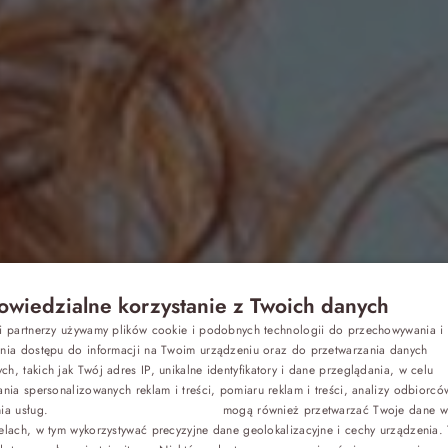
wiedzialne korzystanie z Twoich danych
Z dziećmi
si partnerzy używamy plików cookie i podobnych technologii do przechowywania i
P
ania dostępu do informacji na Twoim urządzeniu oraz do przetwarzania danych
h, takich jak Twój adres IP, unikalne identyfikatory i dane przeglądania, w celu
drowotne nad
E
Biznes
ania spersonalizowanych reklam i treści, pomiaru reklam i treści, analizy odbiorcó
nia usług.
Dostawcy stron trzecich (1881)
mogą również przetwarzać Twoje dane w 
G
elach, w tym wykorzystywać precyzyjne dane geolokalizacyjne i cechy urządzenia.
Odchudzanie
C