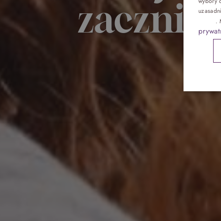
zacznij 
wybory d
Pokoje
uzasadn
reklam
.
prywat
Gastronomia
Atrakcje
Galeria
Kontakt