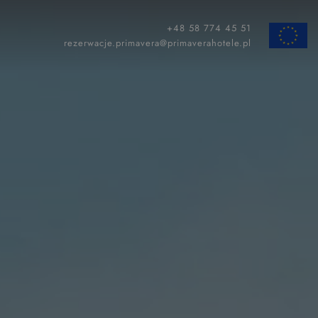
+48 58 774 45 51
ZAMKNIJ
rezerwacje.primavera@primaverahotele.pl