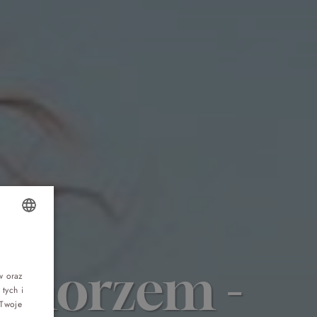
Top 5 bestsellers
OLISH
WAKACJE nad morzem - Wyspa Skarbów -
Pełne atrakcji Lato 2026
 morzem -
NGLISH
w oraz
tych i
ERMAN
Program odchudzający Start
 Twoje
ZECH