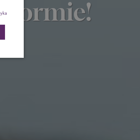
j formie!
ch
Program odchudzający SPA Deluxe
tyka
Sylwester w klimacie Moulin Rouge - pobyt z
balem - FIRST MINUTE
SPA dla przyjaciółek
PIESKI MILE WIDZIANE
PET FRIENDLY