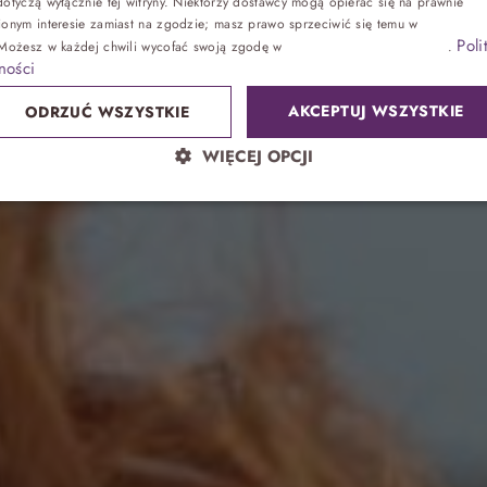
lato w świetne
otyczą wyłącznie tej witryny. Niektórzy dostawcy mogą opierać się na prawnie
ionym interesie zamiast na zgodzie; masz prawo sprzeciwić się temu w
Ustawienia
Poli
 Możesz w każdej chwili wycofać swoją zgodę w
Ustawieniach plików cookie
.
Zdrowie
ności
AKCEPTUJ WSZYSTKIE
ODRZUĆ WSZYSTKIE
Sand SPA
WIĘCEJ OPCJI
Lokalnie
atrakcje bez noclegu, przyjęcia
Park wodny