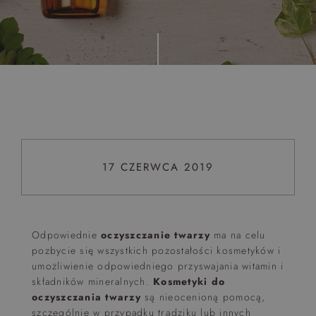
Top 5 bestsellers
WAKACJE nad morzem - Wyspa Skarbów - Pełne
atrakcji Lato 2026
Program odchudzający Start
Program odchudzający SPA Deluxe
Sylwester w klimacie Moulin Rouge - pobyt z balem -
FIRST MINUTE
17 CZERWCA 2019
SPA dla przyjaciółek
PIESKI MILE WIDZIANE
PET FRIENDLY
Odpowiednie
oczyszczanie twarzy
ma na celu
pozbycie się wszystkich pozostałości kosmetyków i
umożliwienie odpowiedniego przyswajania witamin i
składników mineralnych.
Kosmetyki do
oczyszczania twarzy
są nieocenioną pomocą,
szczególnie w przypadku trądziku lub innych