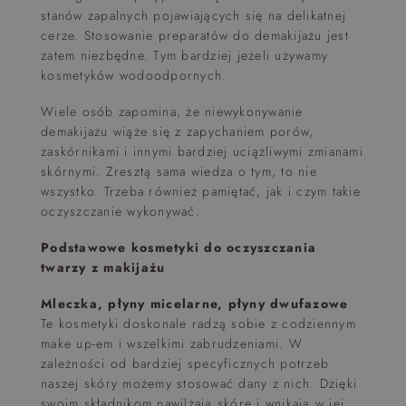
stanów zapalnych pojawiających się na delikatnej
cerze. Stosowanie preparatów do demakijażu jest
zatem niezbędne. Tym bardziej jeżeli używamy
kosmetyków wodoodpornych.
Wiele osób zapomina, że niewykonywanie
demakijażu wiąże się z zapychaniem porów,
zaskórnikami i innymi bardziej uciążliwymi zmianami
skórnymi. Zresztą sama wiedza o tym, to nie
wszystko. Trzeba również pamiętać, jak i czym takie
oczyszczanie wykonywać.
Podstawowe kosmetyki do oczyszczania
twarzy z makijażu
Mleczka, płyny micelarne, płyny dwufazowe
Te kosmetyki doskonale radzą sobie z codziennym
make up-em i wszelkimi zabrudzeniami. W
zależności od bardziej specyficznych potrzeb
naszej skóry możemy stosować dany z nich. Dzięki
swoim składnikom nawilżają skórę i wnikają w jej