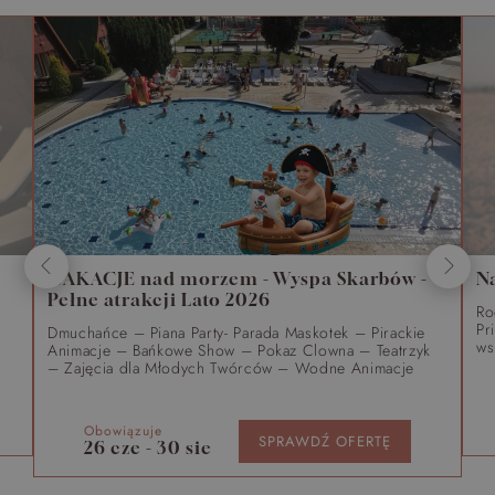
WAKACJE nad morzem - Wyspa Skarbów -
N
Pełne atrakcji Lato 2026
Ro
Pr
Dmuchańce – Piana Party- Parada Maskotek – Pirackie
ws
Animacje – Bańkowe Show – Pokaz Clowna – Teatrzyk
– Zajęcia dla Młodych Twórców – Wodne Animacje
Obowiązuje
SPRAWDŹ OFERTĘ
26 cze - 30 sie