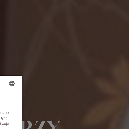
Top 5 bestsellers
OLISH
WAKACJE nad morzem - Wyspa Skarbów -
Pełne atrakcji Lato 2026
NGLISH
w oraz
tych i
WARZY
ERMAN
Program odchudzający Start
 Twoje
ZECH