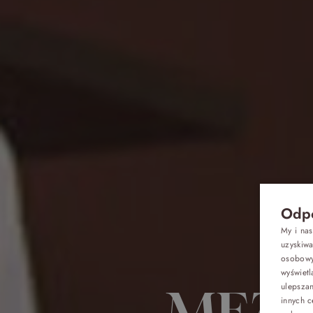
Odpo
My i na
uzyskiw
osobowyc
wyświetl
Oferty
ulepsza
MEZO
innych c