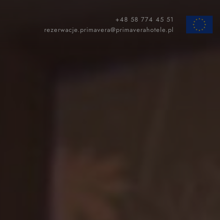
+48 58 774 45 51
ZAMKNIJ
rezerwacje.primavera@primaverahotele.pl