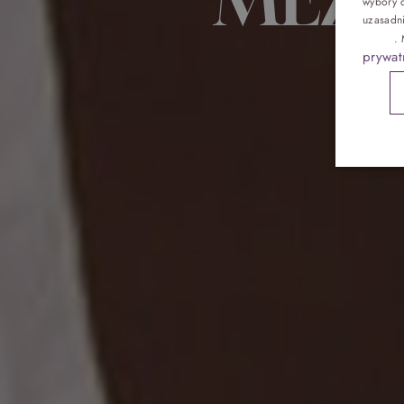
wybory d
Pokoje
uzasadn
reklam
.
prywat
Gastronomia
Atrakcje
Galeria
Kontakt