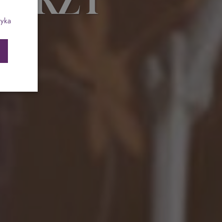
ch
Program odchudzający SPA Deluxe
tyka
Sylwester w klimacie Moulin Rouge - pobyt z
balem - FIRST MINUTE
SPA dla przyjaciółek
PIESKI MILE WIDZIANE
PET FRIENDLY