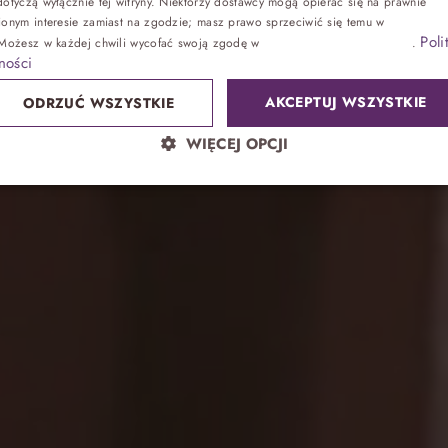
otyczą wyłącznie tej witryny. Niektórzy dostawcy mogą opierać się na prawnie
ionym interesie zamiast na zgodzie; masz prawo sprzeciwić się temu w
Ustawienia
Poli
 Możesz w każdej chwili wycofać swoją zgodę w
Ustawieniach plików cookie
.
Zdrowie
ności
AKCEPTUJ WSZYSTKIE
ODRZUĆ WSZYSTKIE
Sand SPA
WIĘCEJ OPCJI
Lokalnie
atrakcje bez noclegu, przyjęcia
Park wodny