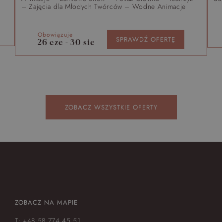
– Zajęcia dla Młodych Twórców – Wodne Animacje
Obowiązuje
SPRAWDŹ OFERTĘ
26 cze - 30 sie
ZOBACZ WSZYSTKIE OFERTY
ZOBACZ NA MAPIE
T:
+48 58 774 45 51