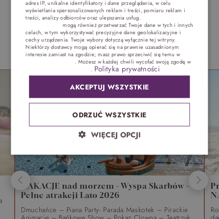
adres IP, unikalne identyfikatory i dane przeglądania, w celu
ENGLISH
wyświetlania spersonalizowanych reklam i treści, pomiaru reklam i
treści, analizy odbiorców oraz ulepszania usług.
Dostawcy stron
trzecich (1881)
mogą również przetwarzać Twoje dane w tych i innych
GERMAN
celach, w tym wykorzystywać precyzyjne dane geolokalizacyjne i
cechy urządzenia. Twoje wybory dotyczą wyłącznie tej witryny.
CZECH
Niektórzy dostawcy mogą opierać się na prawnie uzasadnionym
interesie zamiast na zgodzie; masz prawo sprzeciwić się temu w
NAJCZĘŚCIEJ WYBIERANE PRZEZ NASZYCH GOŚCI
Ustawieniach reklam
. Możesz w każdej chwili wycofać swoją zgodę w
Polityka prywatności
Ustawieniach plików cookie
.
AKCEPTUJ WSZYSTKIE
ODRZUĆ WSZYSTKIE
WIĘCEJ OPCJI
WAKACJE nad morzem - Wyspa Skarbów -
P
Pełne atrakcji Lato 2026
N
a
Dmuchańce – Piana Party- Parada Maskotek – Pirackie
Ro
Animacje – Bańkowe Show – Pokaz Clowna – Teatrzyk
da