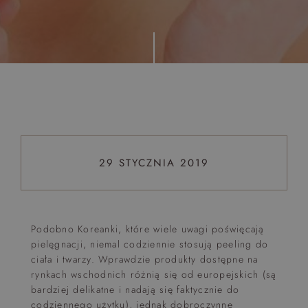
Top 5 bestsellers
WAKACJE nad morzem - Wyspa Skarbów - Pełne
atrakcji Lato 2026
Program odchudzający Start
Program odchudzający SPA Deluxe
Sylwester w klimacie Moulin Rouge - pobyt z balem -
FIRST MINUTE
29 STYCZNIA 2019
SPA dla przyjaciółek
PIESKI MILE WIDZIANE
PET FRIENDLY
Podobno Koreanki, które wiele uwagi poświęcają
pielęgnacji, niemal codziennie stosują peeling do
ciała i twarzy. Wprawdzie produkty dostępne na
rynkach wschodnich różnią się od europejskich (są
bardziej delikatne i nadają się faktycznie do
codziennego użytku), jednak dobroczynne