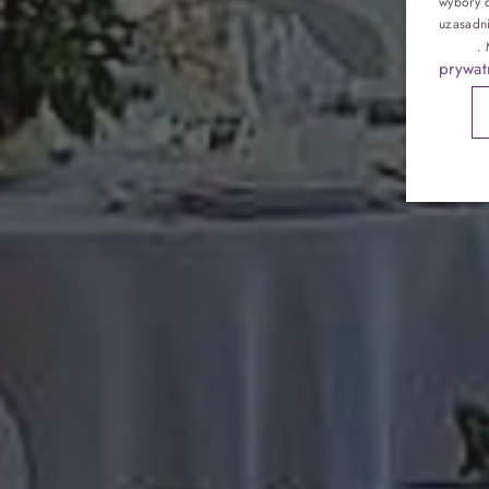
wybory d
Pokoje
uzasadn
reklam
.
prywat
Gastronomia
Atrakcje
Galeria
Kontakt