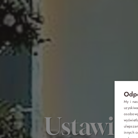
Odpo
My i na
uzyskiw
osobowyc
Ustawien
wyświetl
Oferty
ulepsza
innych c