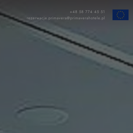
+48 58 774 45 51
ZAMKNIJ
rezerwacje.primavera@primaverahotele.pl