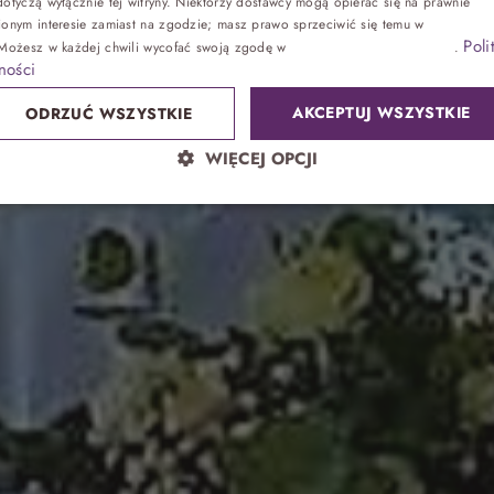
weselnym.
otyczą wyłącznie tej witryny. Niektórzy dostawcy mogą opierać się na prawnie
ionym interesie zamiast na zgodzie; masz prawo sprzeciwić się temu w
Ustawienia
Poli
 Możesz w każdej chwili wycofać swoją zgodę w
Ustawieniach plików cookie
.
Zdrowie
ności
AKCEPTUJ WSZYSTKIE
ODRZUĆ WSZYSTKIE
Sand SPA
WIĘCEJ OPCJI
Lokalnie
atrakcje bez noclegu, przyjęcia
Park wodny