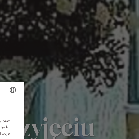
Top 5 bestsellers
OLISH
WAKACJE nad morzem - Wyspa Skarbów -
Pełne atrakcji Lato 2026
przyjęciu
NGLISH
w oraz
tych i
ERMAN
Program odchudzający Start
 Twoje
ZECH