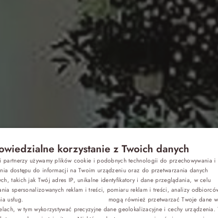
wiedzialne korzystanie z Twoich danych
Z dziećmi
si partnerzy używamy plików cookie i podobnych technologii do przechowywania i
P
ania dostępu do informacji na Twoim urządzeniu oraz do przetwarzania danych
h, takich jak Twój adres IP, unikalne identyfikatory i dane przeglądania, w celu
ie stołów na 
E
Biznes
ania spersonalizowanych reklam i treści, pomiaru reklam i treści, analizy odbiorcó
nia usług.
Dostawcy stron trzecich (1881)
mogą również przetwarzać Twoje dane w 
G
elach, w tym wykorzystywać precyzyjne dane geolokalizacyjne i cechy urządzenia.
Odchudzanie
C