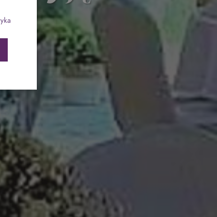
ch
Program odchudzający SPA Deluxe
tyka
Sylwester w klimacie Moulin Rouge - pobyt z
balem - FIRST MINUTE
SPA dla przyjaciółek
PIESKI MILE WIDZIANE
PET FRIENDLY