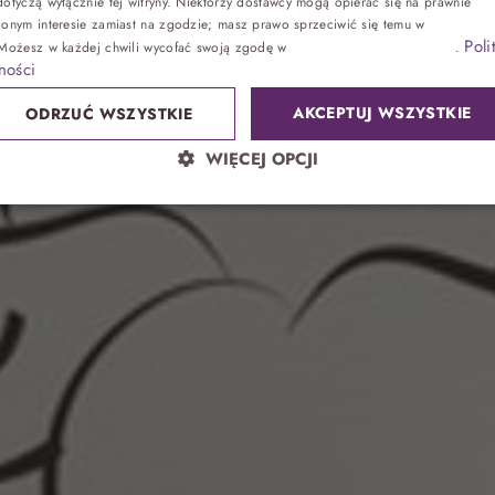
się więcej
otyczą wyłącznie tej witryny. Niektórzy dostawcy mogą opierać się na prawnie
ionym interesie zamiast na zgodzie; masz prawo sprzeciwić się temu w
Ustawienia
Poli
 Możesz w każdej chwili wycofać swoją zgodę w
Ustawieniach plików cookie
.
Zdrowie
ności
AKCEPTUJ WSZYSTKIE
ODRZUĆ WSZYSTKIE
Sand SPA
WIĘCEJ OPCJI
Lokalnie
atrakcje bez noclegu, przyjęcia
Park wodny