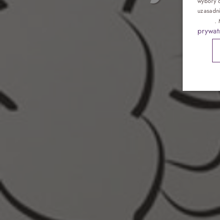
wybory d
Pokoje
uzasadn
reklam
.
prywat
Gastronomia
Atrakcje
Galeria
Kontakt