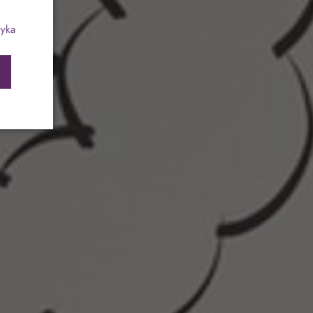
ch
Program odchudzający SPA Deluxe
tyka
Sylwester w klimacie Moulin Rouge - pobyt z
balem - FIRST MINUTE
SPA dla przyjaciółek
PIESKI MILE WIDZIANE
PET FRIENDLY