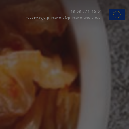
+48 58 774 45 51
ZAMKNIJ
rezerwacje.primavera@primaverahotele.pl