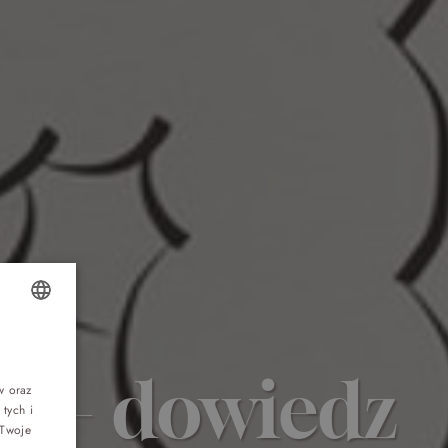
Top 5 bestsellers
OLISH
WAKACJE nad morzem - Wyspa Skarbów -
Pełne atrakcji Lato 2026
e – dowiedz
NGLISH
w oraz
tych i
ERMAN
Program odchudzający Start
 Twoje
ZECH