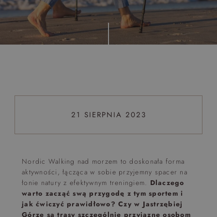
Top 5 bestsellers
WAKACJE nad morzem - Wyspa Skarbów - Pełne
atrakcji Lato 2026
Program odchudzający Start
Program odchudzający SPA Deluxe
Sylwester w klimacie Moulin Rouge - pobyt z balem -
FIRST MINUTE
21 SIERPNIA 2023
SPA dla przyjaciółek
PIESKI MILE WIDZIANE
PET FRIENDLY
Nordic Walking nad morzem to doskonała forma
aktywności, łącząca w sobie przyjemny spacer na
łonie natury z efektywnym treningiem.
Dlaczego
warto zacząć swą przygodę z tym sportem i
jak ćwiczyć prawidłowo? Czy w Jastrzębiej
Górze są trasy szczególnie przyjazne osobom