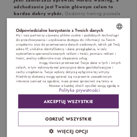
odchudzanie jest Twoim głównym celem to
bardzo dobry wybór.
Godzinny trening pozwala
spalić około 400 kalorii, czyli około 100 więcej niż
przeciętny spacer. Ponadto kształtuje ramiona,
Odpowiedzialne korzystanie z Twoich danych
nogi, uda, pośladki, aktywuje mięśnie i wzmacnia
My i nasi partnerzy używamy plików cookie i podobnych technologii
całą sylwetkę. Dzięki regularnemu uprawianiu
do przechowywania i uzyskiwania dostępu do informacji na Twoim
POLISH
urządzeniu oraz do przetwarzania danych osobowych, takich jak Twój
takiego spaceru Nordic Walking, odchudzanie
adres IP, unikalne identyfikatory i dane przeglądania, w celu
ENGLISH
będzie efektywniejsze, zakładając oczywiście
wyświetlania spersonalizowanych reklam i treści, pomiaru reklam i
treści, analizy odbiorców oraz ulepszania usług.
Dostawcy stron
odpowiednie odżywianie.
Wyszczuplenie ciała to
trzecich (1881)
mogą również przetwarzać Twoje dane w tych i innych
GERMAN
nie jedyna korzyść płynąca z uprawiania tego
celach, w tym wykorzystywać precyzyjne dane geolokalizacyjne i
cechy urządzenia. Twoje wybory dotyczą wyłącznie tej witryny.
sportu. Poprawia wydolność oddechową oraz
CZECH
Niektórzy dostawcy mogą opierać się na prawnie uzasadnionym
ogólną kondycję, pomaga pozbyć się
interesie zamiast na zgodzie; masz prawo sprzeciwić się temu w
Ustawieniach reklam
. Możesz w każdej chwili wycofać swoją zgodę w
powracających bólów głowy, szyi, ramion,
Polityka prywatności
Ustawieniach plików cookie
.
redukuje działanie stresu.
Polecany jest dla
osób starszych, otyłych oraz tych, którzy nie mogą
AKCEPTUJ WSZYSTKIE
wykonywać obciążających stawy i kolana ćwiczeń.
Spacer a odchudzanie? To możliwe!
ODRZUĆ WSZYSTKIE
Nadmorski nordic
WIĘCEJ OPCJI