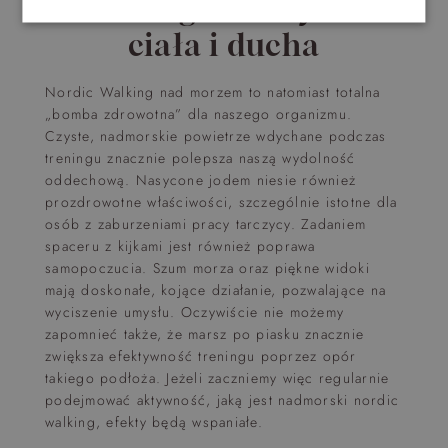
walking – efekty dla
ciała i ducha
Nordic Walking nad morzem to natomiast totalna
„bomba zdrowotna” dla naszego organizmu.
Czyste, nadmorskie powietrze wdychane podczas
treningu znacznie polepsza naszą wydolność
oddechową. Nasycone jodem niesie również
prozdrowotne właściwości, szczególnie istotne dla
osób z zaburzeniami pracy tarczycy. Zadaniem
spaceru z kijkami jest również poprawa
samopoczucia. Szum morza oraz piękne widoki
mają doskonałe, kojące działanie, pozwalające na
wyciszenie umysłu. Oczywiście nie możemy
zapomnieć także, że marsz po piasku znacznie
zwiększa efektywność treningu poprzez opór
takiego podłoża. Jeżeli zaczniemy więc regularnie
podejmować aktywność, jaką jest nadmorski nordic
walking, efekty będą wspaniałe.