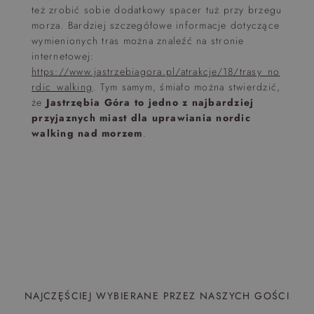
też zrobić sobie dodatkowy spacer tuż przy brzegu
morza. Bardziej szczegółowe informacje dotyczące
wymienionych tras można znaleźć na stronie
internetowej:
https://www.jastrzebiagora.pl/atrakcje/18/trasy_no
rdic_walking
. Tym samym, śmiało można stwierdzić,
że
Jastrzębia Góra to jedno z najbardziej
przyjaznych miast dla uprawiania nordic
walking nad morzem
.
NAJCZĘŚCIEJ WYBIERANE PRZEZ NASZYCH GOŚCI