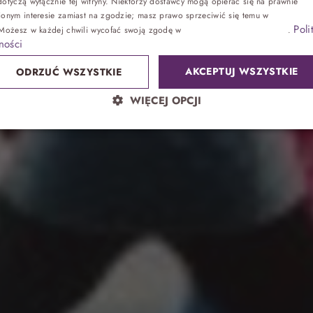
otyczą wyłącznie tej witryny. Niektórzy dostawcy mogą opierać się na prawnie
ionym interesie zamiast na zgodzie; masz prawo sprzeciwić się temu w
Ustawienia
Poli
 Możesz w każdej chwili wycofać swoją zgodę w
Ustawieniach plików cookie
.
Zdrowie
ności
AKCEPTUJ WSZYSTKIE
ODRZUĆ WSZYSTKIE
Sand SPA
WIĘCEJ OPCJI
Lokalnie
atrakcje bez noclegu, przyjęcia
Park wodny