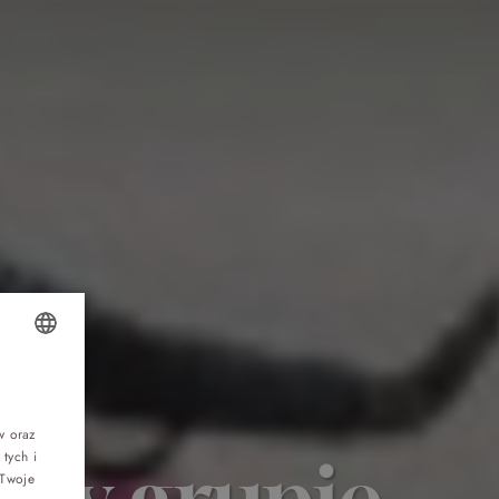
Top 5 bestsellers
OLISH
WAKACJE nad morzem - Wyspa Skarbów -
Pełne atrakcji Lato 2026
NGLISH
w oraz
tych i
ć w grupie
ERMAN
Program odchudzający Start
 Twoje
ZECH