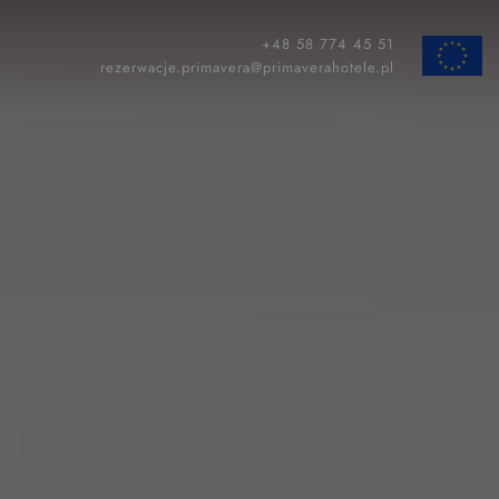
+48 58 774 45 51
ZAMKNIJ
rezerwacje.primavera@primaverahotele.pl