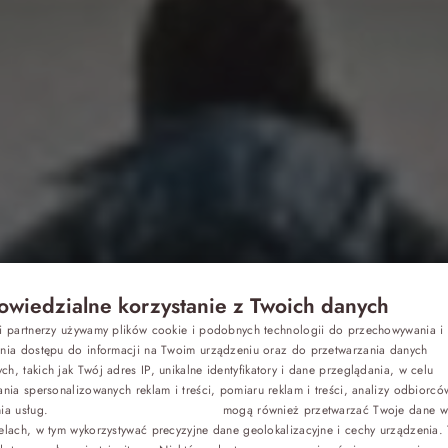
wiedzialne korzystanie z Twoich danych
Z dziećmi
si partnerzy używamy plików cookie i podobnych technologii do przechowywania i
P
ania dostępu do informacji na Twoim urządzeniu oraz do przetwarzania danych
h, takich jak Twój adres IP, unikalne identyfikatory i dane przeglądania, w celu
E
Biznes
ania spersonalizowanych reklam i treści, pomiaru reklam i treści, analizy odbiorcó
nia usług.
Dostawcy stron trzecich (1881)
mogą również przetwarzać Twoje dane w 
warto ćwiczy
G
elach, w tym wykorzystywać precyzyjne dane geolokalizacyjne i cechy urządzenia.
Odchudzanie
C