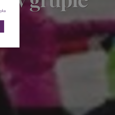
ch
Program odchudzający SPA Deluxe
tyka
Sylwester w klimacie Moulin Rouge - pobyt z
balem - FIRST MINUTE
SPA dla przyjaciółek
PIESKI MILE WIDZIANE
PET FRIENDLY