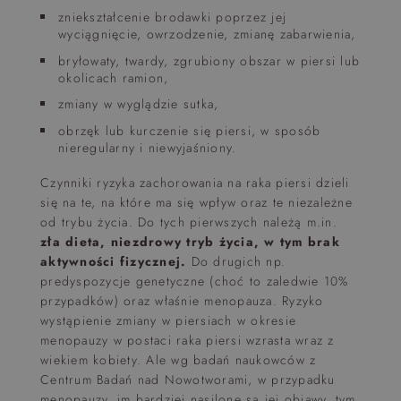
zniekształcenie brodawki poprzez jej
wyciągnięcie, owrzodzenie, zmianę zabarwienia,
bryłowaty, twardy, zgrubiony obszar w piersi lub
okolicach ramion,
zmiany w wyglądzie sutka,
obrzęk lub kurczenie się piersi, w sposób
nieregularny i niewyjaśniony.
Czynniki ryzyka zachorowania na raka piersi dzieli
się na te, na które ma się wpływ oraz te niezależne
od trybu życia. Do tych pierwszych należą m.in.
zła dieta, niezdrowy tryb życia, w tym brak
aktywności fizycznej.
Do drugich np.
predyspozycje genetyczne (choć to zaledwie 10%
przypadków) oraz właśnie menopauza. Ryzyko
wystąpienie zmiany w piersiach w okresie
menopauzy w postaci raka piersi wzrasta wraz z
wiekiem kobiety. Ale wg badań naukowców z
Centrum Badań nad Nowotworami, w przypadku
menopauzy, im bardziej nasilone są jej objawy, tym