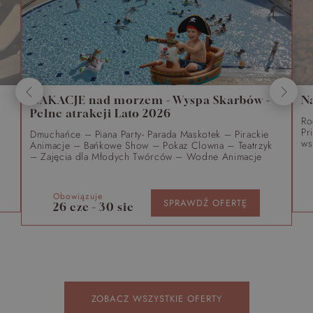
WAKACJE nad morzem - Wyspa Skarbów -
N
Pełne atrakcji Lato 2026
Ro
Pr
Dmuchańce – Piana Party- Parada Maskotek – Pirackie
ws
Animacje – Bańkowe Show – Pokaz Clowna – Teatrzyk
– Zajęcia dla Młodych Twórców – Wodne Animacje
Obowiązuje
SPRAWDŹ OFERTĘ
26 cze - 30 sie
ZOBACZ WSZYSTKIE OFERTY