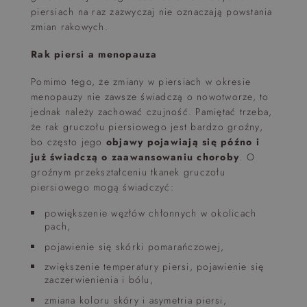
piersiach na raz zazwyczaj nie oznaczają powstania
zmian rakowych.
Rak piersi a menopauza
Pomimo tego, że zmiany w piersiach w okresie
menopauzy nie zawsze świadczą o nowotworze, to
jednak należy zachować czujność. Pamiętać trzeba,
że rak gruczołu piersiowego jest bardzo groźny,
bo często jego
objawy pojawiają się późno i
już świadczą o zaawansowaniu choroby
. O
groźnym przekształceniu tkanek gruczołu
piersiowego mogą świadczyć:
powiększenie węzłów chłonnych w okolicach
pach,
pojawienie się skórki pomarańczowej,
zwiększenie temperatury piersi, pojawienie się
zaczerwienienia i bólu,
zmiana koloru skóry i asymetria piersi,