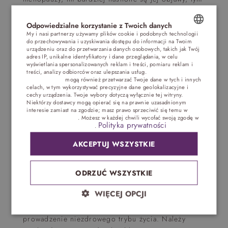
mniejsze prawdopodobieństwo rozwoju raka sutka.
Dzieje się tak dlatego, że dochodzi do obniżenia
Odpowiedzialne korzystanie z Twoich danych
poziomu hormonów, a nowotwory sutka są
My i nasi partnerzy używamy plików cookie i podobnych technologii
do przechowywania i uzyskiwania dostępu do informacji na Twoim
hormonozależne. Niższy poziom hormonów to
POLISH
urządzeniu oraz do przetwarzania danych osobowych, takich jak Twój
bardziej nasilone objawy. Większe ryzyko
adres IP, unikalne identyfikatory i dane przeglądania, w celu
ENGLISH
wyświetlania spersonalizowanych reklam i treści, pomiaru reklam i
zachorowania dotyczy więc kobiet, które łagodniej
treści, analizy odbiorców oraz ulepszania usług.
Dostawcy stron
przechodzą okres przekwitania.
trzecich (1881)
mogą również przetwarzać Twoje dane w tych i innych
GERMAN
celach, w tym wykorzystywać precyzyjne dane geolokalizacyjne i
cechy urządzenia. Twoje wybory dotyczą wyłącznie tej witryny.
Rak piersi może być także konsekwencją
CZECH
Niektórzy dostawcy mogą opierać się na prawnie uzasadnionym
przerzutów w przebiegu czerniaka, nowotworu
interesie zamiast na zgodzie; masz prawo sprzeciwić się temu w
Ustawieniach reklam
. Możesz w każdej chwili wycofać swoją zgodę w
narządu rodnego lub przewodu pokarmowego.
Polityka prywatności
Ustawieniach plików cookie
.
Wynika z tego ponownie, że styl życia może mieć
wpływ na wzrost możliwości zachorowania.
AKCEPTUJ WSZYSTKIE
Na raka piersi nie jest skazana każda kobieta u
ODRZUĆ WSZYSTKIE
której
menopauza weszła w finałowy etap, a zmiany
w piersiach w okresie menopauzy nie zawsze go
WIĘCEJ OPCJI
oznaczają. Czynnikiem podnoszącym ryzyko jest co
prawda wiek powyżej 50 lat, ale jest to również
prowadzenie niezdrowego trybu życia. Należy