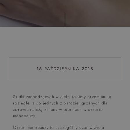
Top 5 bestsellers
WAKACJE nad morzem - Wyspa Skarbów - Pełne
atrakcji Lato 2026
Program odchudzający Start
Program odchudzający SPA Deluxe
Sylwester w klimacie Moulin Rouge - pobyt z balem -
FIRST MINUTE
16 PAŹDZIERNIKA 2018
SPA dla przyjaciółek
PIESKI MILE WIDZIANE
PET FRIENDLY
Skutki zachodzących w ciele kobiety przemian są
rozległe, a do jednych z bardziej groźnych dla
zdrowia należą
zmiany w piersiach w okresie
menopauzy.
Okres menopauzy to szczególny czas w życiu