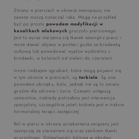
Zmiany w piersiach w okresie menopauzy
nie
zawsze muszą oznaczać raka. Mogą na przykład
być po prostu
powodem modyfikacji w
kanalikach mlekowych
gruczołu piersiowego.
Jest to wyraz starzenia się tkanek wewnątrz piersi i
może dawać objawy w postaci guzka za brodawką
sutkową lub powodować wypływ wydzieliny z
brodawki, w kolorach od zieleni do czerwieni.
Innym rodzajem zgrubień, które mogą pojawić się
w tym okresie w piersiach, są
torbiele
. Są one
powodem obrzęku, bólu, jednak nie są to zmiany
groźne dla zdrowia i życia. Czasami ustępują
samoistnie, niekiedy potrzebna jest interwencja
specjalisty, szczególnie jeżeli kobieta jest w trakcie
hormonalnej terapii zastępczej.
Ból w piersi w okresie przekwitania związany jest
zazwyczaj ze starzeniem się oraz zanikiem tkanki
gruczołowej. Dolegliwości bólowe w obydwu