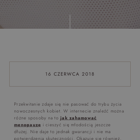
Top 5 bestsellers
WAKACJE nad morzem - Wyspa Skarbów - Pełne
atrakcji Lato 2026
Program odchudzający Start
Program odchudzający SPA Deluxe
Sylwester w klimacie Moulin Rouge - pobyt z balem -
FIRST MINUTE
16 CZERWCA 2018
SPA dla przyjaciółek
PIESKI MILE WIDZIANE
PET FRIENDLY
Przekwitanie zdaje się nie pasować do trybu życia
nowoczesnych kobiet. W internecie znaleźć można
różne sposoby na to
jak zahamować
menopauzę
i cieszyć się młodością jeszcze
dłużej. Nie daje to jednak gwarancji i nie ma
potwierdzenia skuteczności. Okazuje się również,