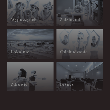
Wypoczynek
Z dziećmi
Lokalnie
Odchudzanie
Zdrowie
Biznes