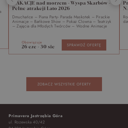
WAKACJE nad morzem - Wyspa Skarbów -
P
Pełne atrakcji Lato 2026
N
a
Dmuchańce – Piana Party- Parada Maskotek – Pirackie
Ro
Animacje – Bańkowe Show – Pokaz Clowna – Teatrzyk
da
– Zajęcia dla Młodych Twórców – Wodne Animacje
Obowiązuje
SPRAWDŹ OFERTĘ
26 cze - 30 sie
ZOBACZ WSZYSTKIE OFERTY
Primavera Jastrzębia Góra
ul. Rozewska 40/42