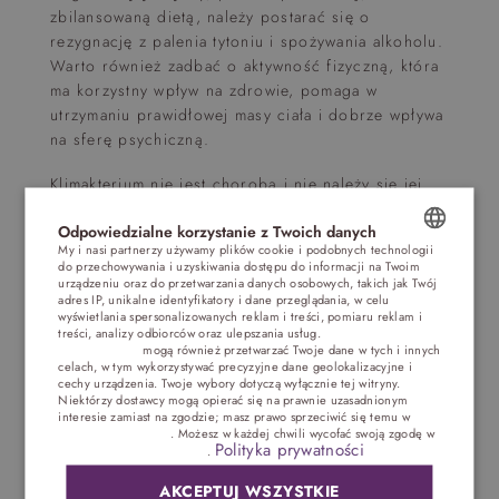
zbilansowaną dietą, należy postarać się o
rezygnację z palenia tytoniu i spożywania alkoholu.
Warto również zadbać o aktywność fizyczną, która
ma korzystny wpływ na zdrowie, pomaga w
utrzymaniu prawidłowej masy ciała i dobrze wpływa
na sferę psychiczną.
Klimakterium nie jest chorobą i nie należy się jej
obawiać. Zbliżając się do 50-tych urodzin, warto
Odpowiedzialne korzystanie z Twoich danych
jednak powoli zacząć przygotowywać się na ten
My i nasi partnerzy używamy plików cookie i podobnych technologii
nowy etap w życiu. Pomocne mogą być specjalne
do przechowywania i uzyskiwania dostępu do informacji na Twoim
POLISH
programy, przygotowane żeby oswoić kobiety z
urządzeniu oraz do przetwarzania danych osobowych, takich jak Twój
adres IP, unikalne identyfikatory i dane przeglądania, w celu
tematem przekwitania. Najczęściej przecież ludzie
ENGLISH
wyświetlania spersonalizowanych reklam i treści, pomiaru reklam i
boją się tego, co nieznane. Dlatego zwiększanie
treści, analizy odbiorców oraz ulepszania usług.
Dostawcy stron
trzecich (1881)
mogą również przetwarzać Twoje dane w tych i innych
GERMAN
świadomości na temat menopauzy i jej objawów
celach, w tym wykorzystywać precyzyjne dane geolokalizacyjne i
może pomóc kobietom przejść przez ten niełatwy
cechy urządzenia. Twoje wybory dotyczą wyłącznie tej witryny.
CZECH
Niektórzy dostawcy mogą opierać się na prawnie uzasadnionym
okres i dostrzec pozytywne strony nadchodzących
interesie zamiast na zgodzie; masz prawo sprzeciwić się temu w
zmian. Świadomie i bez próby podejmowania
Ustawieniach reklam
. Możesz w każdej chwili wycofać swoją zgodę w
Polityka prywatności
Ustawieniach plików cookie
.
tematu jak opóźnić menopauzę.
AKCEPTUJ WSZYSTKIE