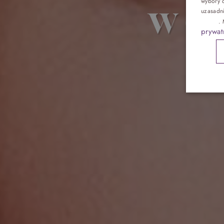
w o
wybory d
Pokoje
uzasadn
reklam
.
prywat
Gastronomia
Atrakcje
Galeria
Kontakt