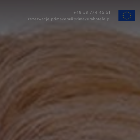
+48 58 774 45 51
ZAMKNIJ
rezerwacje.primavera@primaverahotele.pl