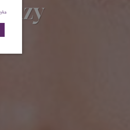
auzy
ch
Program odchudzający SPA Deluxe
tyka
Sylwester w klimacie Moulin Rouge - pobyt z
balem - FIRST MINUTE
SPA dla przyjaciółek
PIESKI MILE WIDZIANE
PET FRIENDLY