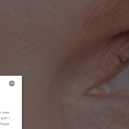
Top 5 bestsellers
OLISH
WAKACJE nad morzem - Wyspa Skarbów -
Pełne atrakcji Lato 2026
rę
NGLISH
w oraz
tych i
ERMAN
Program odchudzający Start
 Twoje
ZECH