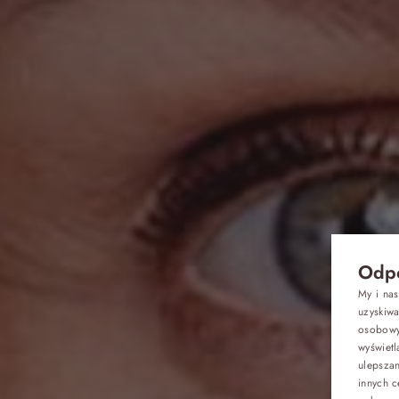
Odpo
My i na
uzyskiw
osobowyc
J
wyświetl
Oferty
ulepsza
innych c