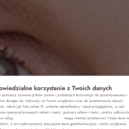
wiedzialne korzystanie z Twoich danych
Z dziećmi
si partnerzy używamy plików cookie i podobnych technologii do przechowywania i
P
ania dostępu do informacji na Twoim urządzeniu oraz do przetwarzania danych
h, takich jak Twój adres IP, unikalne identyfikatory i dane przeglądania, w celu
ak dbać o skó
E
Biznes
ania spersonalizowanych reklam i treści, pomiaru reklam i treści, analizy odbiorcó
nia usług.
Dostawcy stron trzecich (1881)
mogą również przetwarzać Twoje dane w 
G
elach, w tym wykorzystywać precyzyjne dane geolokalizacyjne i cechy urządzenia.
Odchudzanie
C