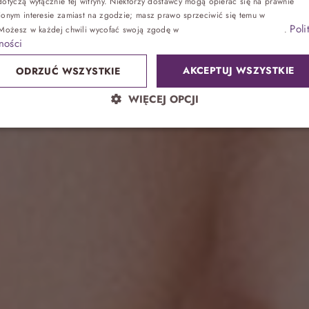
kresie menop
otyczą wyłącznie tej witryny. Niektórzy dostawcy mogą opierać się na prawnie
ionym interesie zamiast na zgodzie; masz prawo sprzeciwić się temu w
Ustawienia
Poli
 Możesz w każdej chwili wycofać swoją zgodę w
Ustawieniach plików cookie
.
Zdrowie
ności
AKCEPTUJ WSZYSTKIE
ODRZUĆ WSZYSTKIE
Sand SPA
WIĘCEJ OPCJI
Lokalnie
atrakcje bez noclegu, przyjęcia
Park wodny