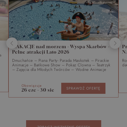
WAKACJE nad morzem - Wyspa Skarbów -
P
Pełne atrakcji Lato 2026
N
a
Dmuchańce – Piana Party- Parada Maskotek – Pirackie
Ro
Animacje – Bańkowe Show – Pokaz Clowna – Teatrzyk
da
– Zajęcia dla Młodych Twórców – Wodne Animacje
Obowiązuje
SPRAWDŹ OFERTĘ
26 cze - 30 sie