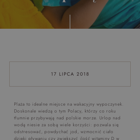
Top 5 bestsellers
WAKACJE nad morzem - Wyspa Skarbów - Pełne
atrakcji Lato 2026
Program odchudzający Start
Program odchudzający SPA Deluxe
Sylwester w klimacie Moulin Rouge - pobyt z balem -
FIRST MINUTE
17 LIPCA 2018
SPA dla przyjaciółek
PIESKI MILE WIDZIANE
PET FRIENDLY
Plaża to idealne miejsce na wakacyjny wypoczynek.
Doskonale wiedzą o tym Polacy, którzy co roku
tłumnie przybywają nad polskie morze. Urlop nad
wodą niesie za sobą wiele korzyści: pozwala się
odstresować, powdychać jod, wzmocnić ciało
dzięki pływaniu czy zwiększyć ilość witaminy D w