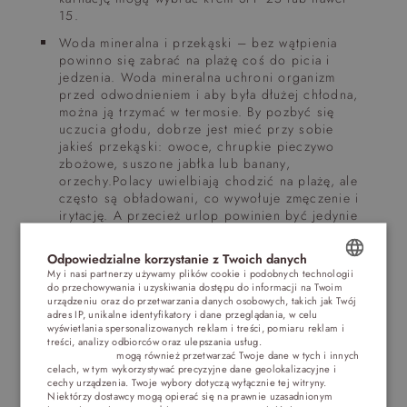
15.
Woda mineralna i przekąski – bez wątpienia
powinno się zabrać na plażę coś do picia i
jedzenia. Woda mineralna uchroni organizm
przed odwodnieniem i aby była dłużej chłodna,
można ją trzymać w termosie. By pozbyć się
uczucia głodu, dobrze jest mieć przy sobie
jakieś przekąski: owoce, chrupkie pieczywo
zbożowe, suszone jabłka lub banany,
orzechy.Polacy uwielbiają chodzić na plażę, ale
często są obładowani, co wywołuje zmęczenie i
irytację. A przecież urlop powinien być jedynie
przyjemnością! Warto zdać sobie sprawę, że w
części turystycznych ośrodków można
Odpowiedzialne korzystanie z Twoich danych
wypożyczyć parasol, leżak czy parawan
My i nasi partnerzy używamy plików cookie i podobnych technologii
bezpośrednio na plaży. Niekiedy dobrze jest
do przechowywania i uzyskiwania dostępu do informacji na Twoim
POLISH
zapłacić te kilka złotych na dzień, by nie
urządzeniu oraz do przetwarzania danych osobowych, takich jak Twój
adres IP, unikalne identyfikatory i dane przeglądania, w celu
dźwigać wszystkiego samemu. Przy
ENGLISH
wyświetlania spersonalizowanych reklam i treści, pomiaru reklam i
przenoszeniu rzeczy na plażę pomóc może także
treści, analizy odbiorców oraz ulepszania usług.
Dostawcy stron
specjalny wózek plażowy (niektóre modele mogą
trzecich (1881)
mogą również przetwarzać Twoje dane w tych i innych
GERMAN
celach, w tym wykorzystywać precyzyjne dane geolokalizacyjne i
jednocześnie pełnić rolę wygodnego
cechy urządzenia. Twoje wybory dotyczą wyłącznie tej witryny.
siedziska).Jesteś w Jastrzębiej Górze?
CZECH
Niektórzy dostawcy mogą opierać się na prawnie uzasadnionym
Zapraszamy do
Primavera Jastrzębia Góra
, w