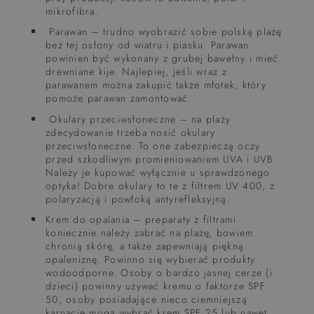
mikrofibra.
Parawan – trudno wyobrazić sobie polską plażę
bez tej osłony od wiatru i piasku. Parawan
powinien być wykonany z grubej bawełny i mieć
drewniane kije. Najlepiej, jeśli wraz z
parawanem można zakupić także młotek, który
pomoże parawan zamontować.
Okulary przeciwsłoneczne – na plaży
zdecydowanie trzeba nosić okulary
przeciwsłoneczne. To one zabezpieczą oczy
przed szkodliwym promieniowaniem UVA i UVB.
Należy je kupować wyłącznie u sprawdzonego
optyka! Dobre okulary to te z filtrem UV 400, z
polaryzacją i powłoką antyrefleksyjną.
Krem do opalania – preparaty z filtrami
koniecznie należy zabrać na plażę, bowiem
chronią skórę, a także zapewniają piękną
opaleniznę. Powinno się wybierać produkty
wodoodporne. Osoby o bardzo jasnej cerze (i
dzieci) powinny używać kremu o faktorze SPF
50, osoby posiadające nieco ciemniejszą
karnację mogą wybrać krem SPF 25 lub nawet