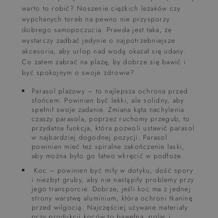
warto to robić? Noszenie ciężkich leżaków czy
wypchanych toreb na pewno nie przysporzy
dobrego samopoczucia. Prawda jest taka, że
wystarczy zadbać jedynie o najpotrzebniejsze
akcesoria, aby urlop nad wodą okazał się udany.
Co zatem zabrać na plażę, by dobrze się bawić i
być spokojnym o swoje zdrowie?
Parasol plażowy – to najlepsza ochrona przed
słońcem. Powinien być lekki, ale solidny, aby
spełnił swoje zadanie. Zmiana kąta nachylenia
czaszy parasola, poprzez ruchomy przegub, to
przydatna funkcja, która pozwoli ustawić parasol
w najbardziej dogodnej pozycji. Parasol
powinien mieć też spiralne zakończenie laski,
aby można było go łatwo wkręcić w podłoże.
Koc – powinien być miły w dotyku, dość spory
i niezbyt gruby, aby nie nastąpiły problemy przy
jego transporcie. Dobrze, jeśli koc ma z jednej
strony warstwę aluminium, która ochroni tkaninę
przed wilgocią. Najczęściej używane materiały
przy produkcji koców to bawełna, polar i