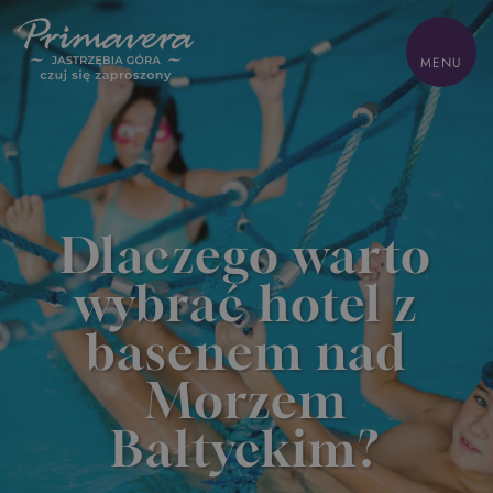
ZAMKNIJ
MENU
HOME
Z dziećmi
Biznes
Dlaczego warto
Odchudzanie
Oferty
wybrać hotel z
Pokoje
Zdrowie
Gastronomia
basenem nad
Sand SPA
Atrakcje
Morzem
Lokalnie
Galeria
Kontakt
Bałtyckim?
Park wodny