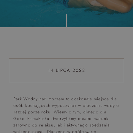
Top 5 bestsellers
WAKACJE nad morzem - Wyspa Skarbów - Pełne
atrakcji Lato 2026
Program odchudzający Start
Program odchudzający SPA Deluxe
Sylwester w klimacie Moulin Rouge - pobyt z balem -
FIRST MINUTE
14 LIPCA 2023
SPA dla przyjaciółek
PIESKI MILE WIDZIANE
PET FRIENDLY
Park Wodny nad morzem to doskonałe miejsce dla
osób kochających wypoczynek w otoczeniu wody o
każdej porze roku. Wiemy o tym, dlatego dla
Gości PrimaParku stworzyliśmy idealne warunki
zarówno do relaksu, jak i aktywnego spędzania
wolnego czasu. Dlaczego w ogóle warto