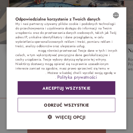
Odpowiedzialne korzystanie z Twoich danych
My i nasi partnerzy używamy plików cookie i podobnych technologii
do przechowywania i uzyskiwania dostępu do informacji na Twoim
POLISH
urządzeniu oraz do przetwarzania danych osobowych, takich jak Twój
adres IP, unikalne identyfikatory i dane przeglądania, w celu
ENGLISH
wyświetlania spersonalizowanych reklam i treści, pomiaru reklam i
treści, analizy odbiorców oraz ulepszania usług.
Dostawcy stron
WAKACJE nad morzem - Wyspa Skarbów -
N
trzecich (1881)
mogą również przetwarzać Twoje dane w tych i innych
GERMAN
celach, w tym wykorzystywać precyzyjne dane geolokalizacyjne i
Pełne atrakcji Lato 2026
Ro
cechy urządzenia. Twoje wybory dotyczą wyłącznie tej witryny.
CZECH
Niektórzy dostawcy mogą opierać się na prawnie uzasadnionym
Pr
Dmuchańce – Piana Party- Parada Maskotek – Pirackie
interesie zamiast na zgodzie; masz prawo sprzeciwić się temu w
ws
Animacje – Bańkowe Show – Pokaz Clowna – Teatrzyk
Ustawieniach reklam
. Możesz w każdej chwili wycofać swoją zgodę w
– Zajęcia dla Młodych Twórców – Wodne Animacje
Polityka prywatności
Ustawieniach plików cookie
.
AKCEPTUJ WSZYSTKIE
Obowiązuje
SPRAWDŹ OFERTĘ
26 cze - 30 sie
ODRZUĆ WSZYSTKIE
WIĘCEJ OPCJI