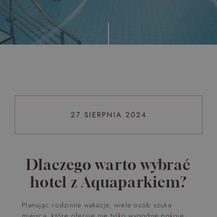
Top 5 bestsellers
WAKACJE nad morzem - Wyspa Skarbów - Pełne
atrakcji Lato 2026
Program odchudzający Start
Program odchudzający SPA Deluxe
Sylwester w klimacie Moulin Rouge - pobyt z balem -
FIRST MINUTE
27 SIERPNIA 2024
SPA dla przyjaciółek
PIESKI MILE WIDZIANE
PET FRIENDLY
Dlaczego warto wybrać
hotel z Aquaparkiem?
Planując rodzinne wakacje, wiele osób szuka
miejsca, które oferuje nie tylko wygodne pokoje,