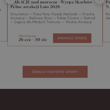
WAKACJE nad morzem - Wyspa Skarbów -
P
Pełne atrakcji Lato 2026
N
a
Dmuchańce – Piana Party- Parada Maskotek – Pirackie
Ro
Animacje – Bańkowe Show – Pokaz Clowna – Teatrzyk
da
– Zajęcia dla Młodych Twórców – Wodne Animacje
Obowiązuje
SPRAWDŹ OFERTĘ
26 cze - 30 sie
ZOBACZ WSZYSTKIE OFERTY