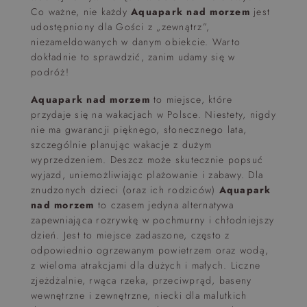
Co ważne, nie każdy
Aquapark nad morzem
jest
udostępniony dla Gości z „zewnątrz”,
niezameldowanych w danym obiekcie. Warto
dokładnie to sprawdzić, zanim udamy się w
podróż!
Aquapark nad morzem
to miejsce, które
przydaje się na wakacjach w Polsce. Niestety, nigdy
nie ma gwarancji pięknego, słonecznego lata,
szczególnie planując wakacje z dużym
wyprzedzeniem. Deszcz może skutecznie popsuć
wyjazd, uniemożliwiając plażowanie i zabawy. Dla
znudzonych dzieci (oraz ich rodziców)
Aquapark
nad morzem
to czasem jedyna alternatywa
zapewniająca rozrywkę w pochmurny i chłodniejszy
dzień. Jest to miejsce zadaszone, często z
odpowiednio ogrzewanym powietrzem oraz wodą,
z wieloma atrakcjami dla dużych i małych. Liczne
zjeżdżalnie, rwąca rzeka, przeciwprąd, baseny
wewnętrzne i zewnętrzne, niecki dla malutkich