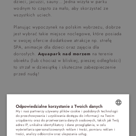
dzieci, jacuzzi, sauny… Jedna wizyta w parku
wodnym to często za mało, aby skorzystać ze
wszystkich uciech.
Planując wypoczynek na polskim wybrzeżu, dobrze
jest wybrać takie miejsce noclegowe, które posiada
w swojej ofercie dodatkowe atrakcje np. strefę
SPA, animacje dla dzieci oraz zajęcia dla
dorosłych.
Aquapark nad morzem
na terenie
obiektu (lub chociaż w bliskiej, pieszej odległości)
to strzał w dziesiątkę i skuteczne zabezpieczenie
przed nudą!
Odpowiedzialne korzystanie z Twoich danych
My i nasi partnerzy używamy plików cookie i podobnych technologii
do przechowywania i uzyskiwania dostępu do informacji na Twoim
POLISH
urządzeniu oraz do przetwarzania danych osobowych, takich jak Twój
adres IP, unikalne identyfikatory i dane przeglądania, w celu
ENGLISH
wyświetlania spersonalizowanych reklam i treści, pomiaru reklam i
treści, analizy odbiorców oraz ulepszania usług.
Dostawcy stron