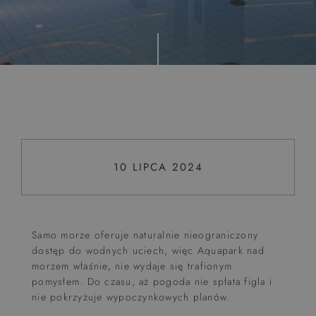
Top 5 bestsellers
WAKACJE nad morzem - Wyspa Skarbów - Pełne
atrakcji Lato 2026
Program odchudzający Start
Program odchudzający SPA Deluxe
Sylwester w klimacie Moulin Rouge - pobyt z balem -
FIRST MINUTE
10 LIPCA 2024
SPA dla przyjaciółek
PIESKI MILE WIDZIANE
PET FRIENDLY
Samo morze oferuje naturalnie nieograniczony
dostęp do wodnych uciech, więc Aquapark nad
morzem właśnie, nie wydaje się trafionym
pomysłem. Do czasu, aż pogoda nie spłata figla i
nie pokrzyżuje wypoczynkowych planów.