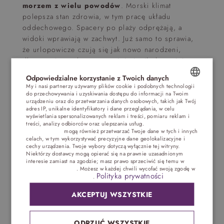
morzem z wielu powodów
. Morski klimat
polepsza stan zdrowia, w tym pracę układu
oddechowego. Spacery po plaży odprężają, a
widoki wprawiają w zachwyt. Już samo to sprawia,
że urlopowicze czują się jak nowo narodzeni,
dlatego nie trzeba zastanawiać się, ile korzyści
przyniosą dodatkowo zabiegi SPA nad morzem. To
Odpowiedzialne korzystanie z Twoich danych
podwójny zysk dla zdrowia i urody.
My i nasi partnerzy używamy plików cookie i podobnych technologii
do przechowywania i uzyskiwania dostępu do informacji na Twoim
POLISH
urządzeniu oraz do przetwarzania danych osobowych, takich jak Twój
Ośrodek SPA Bałtyk
adres IP, unikalne identyfikatory i dane przeglądania, w celu
ENGLISH
wyświetlania spersonalizowanych reklam i treści, pomiaru reklam i
– relaks nad
treści, analizy odbiorców oraz ulepszania usług.
Dostawcy stron
trzecich (1881)
mogą również przetwarzać Twoje dane w tych i innych
GERMAN
celach, w tym wykorzystywać precyzyjne dane geolokalizacyjne i
morzem
cechy urządzenia. Twoje wybory dotyczą wyłącznie tej witryny.
CZECH
Niektórzy dostawcy mogą opierać się na prawnie uzasadnionym
interesie zamiast na zgodzie; masz prawo sprzeciwić się temu w
Ustawieniach reklam
. Możesz w każdej chwili wycofać swoją zgodę w
Polityka prywatności
Jak widać, nasz obiekt ma wiele do zaoferowania
Ustawieniach plików cookie
.
turystom, szczególnie otwartym na nowe doznania.
AKCEPTUJ WSZYSTKIE
Goście bardzo chwalą przeprowadzane w obiekcie
zabiegi SPA.
Pakiet obejmujący serię procedur
na twarz czy ciało będzie doskonałym
ODRZUĆ WSZYSTKIE