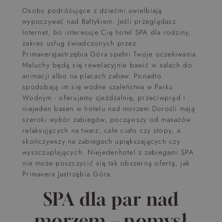
Osoby podróżujące z dziećmi uwielbiają
wypoczywać nad Bałtykiem. Jeśli przeglądasz
Internet, bo interesuje Cię hotel SPA dla rodziny,
zakres usług świadczonych przez
PrimaveraJastrzębia Góra spełni Twoje oczekiwania.
Maluchy będą się rewelacyjnie bawić w salach do
animacji albo na placach zabaw. Ponadto
spodobają im się wodne szaleństwa w Parku
Wodnym - oferujemy zjeżdżalnię, przeciwprąd i
niejeden basen w hotelu nad morzem.Dorośli mają
szeroki wybór zabiegów, począwszy od masażów
relaksujących na twarz, całe ciało czy stopy, a
skończywszy na zabiegach upiększających czy
wyszczuplających. Niejedenhotel z zabiegami SPA
nie może poszczycić się tak obszerną ofertą, jak
Primavera Jastrzębia Góra.
SPA dla par nad
morzem – pomysł