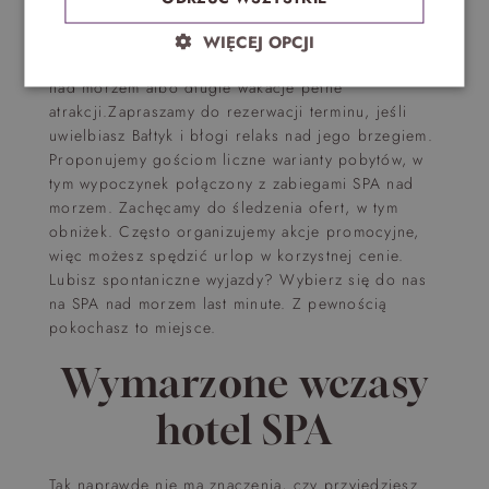
prezentem dla siebie lub bliskiej osoby.
Nic
też nie stoi na przeszkodzie, aby udać się na nie
WIĘCEJ OPCJI
razem. To może być niezapomniany weekend SPA
nad morzem albo długie wakacje pełne
atrakcji.Zapraszamy do rezerwacji terminu, jeśli
uwielbiasz Bałtyk i błogi relaks nad jego brzegiem.
Proponujemy gościom liczne warianty pobytów, w
tym wypoczynek połączony z zabiegami SPA nad
morzem. Zachęcamy do śledzenia ofert, w tym
obniżek. Często organizujemy akcje promocyjne,
więc możesz spędzić urlop w korzystnej cenie.
Lubisz spontaniczne wyjazdy? Wybierz się do nas
na SPA nad morzem last minute. Z pewnością
pokochasz to miejsce.
Wymarzone wczasy
hotel SPA
Tak naprawdę nie ma znaczenia, czy przyjedziesz