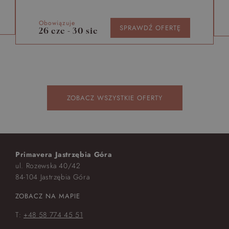
Obowiązuje
SPRAWDŹ OFERTĘ
26 cze - 30 sie
ZOBACZ WSZYSTKIE OFERTY
Primavera Jastrzębia Góra
ul. Rozewska 40/42
84-104 Jastrzębia Góra
ZOBACZ NA MAPIE
T:
+48 58 774 45 51