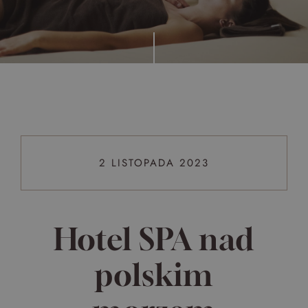
Top 5 bestsellers
WAKACJE nad morzem - Wyspa Skarbów - Pełne
atrakcji Lato 2026
Program odchudzający Start
Program odchudzający SPA Deluxe
Sylwester w klimacie Moulin Rouge - pobyt z balem -
FIRST MINUTE
2 LISTOPADA 2023
SPA dla przyjaciółek
PIESKI MILE WIDZIANE
PET FRIENDLY
Hotel SPA nad
polskim