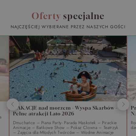
Oferty
specjalne
NAJCZĘŚCIEJ WYBIERANE PRZEZ NASZYCH GOŚCI
WAKACJE nad morzem - Wyspa Skarbów -
P
Pełne atrakcji Lato 2026
N
a
Dmuchańce – Piana Party- Parada Maskotek – Pirackie
Ro
Animacje – Bańkowe Show – Pokaz Clowna – Teatrzyk
da
– Zajęcia dla Młodych Twórców – Wodne Animacje