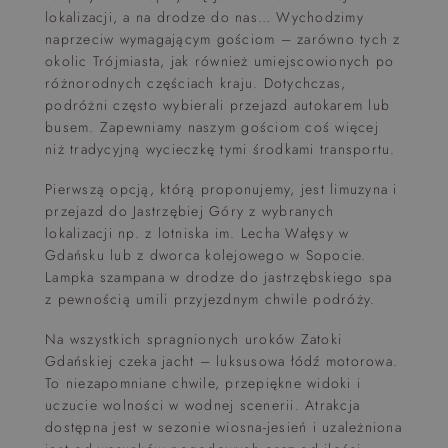
lokalizacji, a na drodze do nas… Wychodzimy
naprzeciw wymagającym gościom – zarówno tych z
okolic Trójmiasta, jak również umiejscowionych po
różnorodnych częściach kraju. Dotychczas,
podróżni często wybierali przejazd autokarem lub
busem. Zapewniamy naszym gościom coś więcej
niż tradycyjną wycieczkę tymi środkami transportu.
Pierwszą opcją, którą proponujemy, jest limuzyna i
przejazd do Jastrzębiej Góry z wybranych
lokalizacji np. z lotniska im. Lecha Wałęsy w
Gdańsku lub z dworca kolejowego w Sopocie.
Lampka szampana w drodze do jastrzębskiego spa
z pewnością umili przyjezdnym chwile podróży.
Na wszystkich spragnionych uroków Zatoki
Gdańskiej czeka jacht – luksusowa łódź motorowa.
To niezapomniane chwile, przepiękne widoki i
uczucie wolności w wodnej scenerii. Atrakcja
dostępna jest w sezonie wiosna-jesień i uzależniona