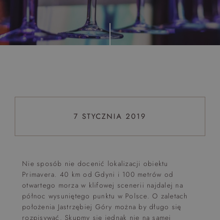
Top 5 bestsellers
WAKACJE nad morzem - Wyspa Skarbów - Pełne
atrakcji Lato 2026
Program odchudzający Start
Program odchudzający SPA Deluxe
Sylwester w klimacie Moulin Rouge - pobyt z balem -
FIRST MINUTE
7 STYCZNIA 2019
SPA dla przyjaciółek
PIESKI MILE WIDZIANE
PET FRIENDLY
Nie sposób nie docenić lokalizacji obiektu
Primavera. 40 km od Gdyni i 100 metrów od
otwartego morza w klifowej scenerii najdalej na
północ wysuniętego punktu w Polsce. O zaletach
położenia Jastrzębiej Góry można by długo się
rozpisywać. Skupmy się jednak nie na samej