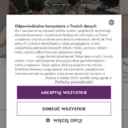
Odpowiedzialne korzystanie z Twoich danych
My i nasi partnerzy używamy plików cookie i podobnych technologii
do przechowywania i uzyskiwania dostępu do informacji na Twoim
POLISH
urządzeniu oraz do przetwarzania danych osobowych, takich jak Twój
adres IP, unikalne identyfikatory i dane przeglądania, w celu
ENGLISH
wyświetlania spersonalizowanych reklam i treści, pomiaru reklam i
treści, analizy odbiorców oraz ulepszania usług.
Dostawcy stron
trzecich (1881)
mogą również przetwarzać Twoje dane w tych i innych
GERMAN
celach, w tym wykorzystywać precyzyjne dane geolokalizacyjne i
WAKACJE nad morzem - Wyspa Skarbów -
N
cechy urządzenia. Twoje wybory dotyczą wyłącznie tej witryny.
CZECH
Pełne atrakcji Lato 2026
Niektórzy dostawcy mogą opierać się na prawnie uzasadnionym
Ro
interesie zamiast na zgodzie; masz prawo sprzeciwić się temu w
Pr
Dmuchańce – Piana Party- Parada Maskotek – Pirackie
Ustawieniach reklam
. Możesz w każdej chwili wycofać swoją zgodę w
Polityka prywatności
ws
Animacje – Bańkowe Show – Pokaz Clowna – Teatrzyk
Ustawieniach plików cookie
.
– Zajęcia dla Młodych Twórców – Wodne Animacje
AKCEPTUJ WSZYSTKIE
Obowiązuje
SPRAWDŹ OFERTĘ
26 cze - 30 sie
ODRZUĆ WSZYSTKIE
WIĘCEJ OPCJI