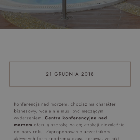
Top 5 bestsellers
WAKACJE nad morzem - Wyspa Skarbów - Pełne
atrakcji Lato 2026
Program odchudzający Start
Program odchudzający SPA Deluxe
Sylwester w klimacie Moulin Rouge - pobyt z balem -
FIRST MINUTE
21 GRUDNIA 2018
SPA dla przyjaciółek
PIESKI MILE WIDZIANE
PET FRIENDLY
Konferencja nad morzem, chociaż ma charakter
biznesowy, wcale nie musi być męczącym
wydarzeniem.
Centra konferencyjne nad
morzem
oferują szeroką paletę atrakcji niezależnie
od pory roku. Zaproponowanie uczestnikom
aktywnych form spędzenia czasu sprawia, że nikt